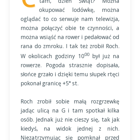
tam, dzień Świąt? Można
okupować lodówkę, można
oglądać to co serwuje nam telewizja,
można połączyć obie te czynności, a
można wsiąść na rower i pedałować od
rana do zmroku. I tak też zrobił Roch.
00
W okolicach godziny 10
był już na
rowerze. Pogoda strasznie dopisała,
słońce grzało i dzięki temu słupek rtęci
pokonał granicę +5° st.
Roch zrobił sobie małą rozgrzewkę
jadąc ulicą na G i tam spotkał kilka
osób. Jednak już nie cieszy się, tak jak
kiedyś, na widok jednej z nich.
Niezatrzymując się pomknął przed