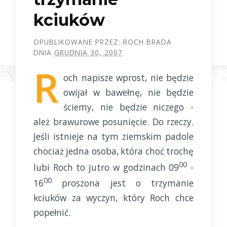
kciuków
OPUBLIKOWANE PRZEZ:
ROCH BRADA
DNIA
GRUDNIA 30, 2007
R
och napisze wprost, nie będzie
owijał w bawełnę, nie będzie
ściemy, nie będzie niczego -
ależ brawurowe posunięcie. Do rzeczy.
Jeśli istnieje na tym ziemskim padole
chociaż jedna osoba, która choć trochę
00
lubi Roch to jutro w godzinach 09
-
00
16
proszona jest o trzymanie
kciuków za wyczyn, który Roch chce
popełnić.