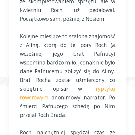
ze skompletowaniem sprzętu, ale w
kwietniu Roch już pedałował.
Początkowo sam, później z Nosiem.
Kolejne miesiące to szalona znajomość
z Aliną, którą do tej pory Roch (a
wcześniej jego brat Pafnucy)
wspomina bardzo miło. Jednak nie było
dane Pafnucemu zbliżyć się do Aliny.
Brat Rocha został uśmiercony co
skrzętnie opisał w
Tryptyku
rowerowym
anonimowy narrator. Po
śmierci Pafnucego schedę po Nim
przejął Roch Brada.
Roch najchętniej spędzał czas ze