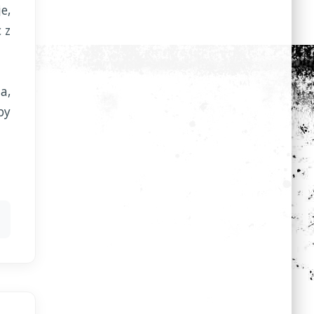
e,
 z
a,
by