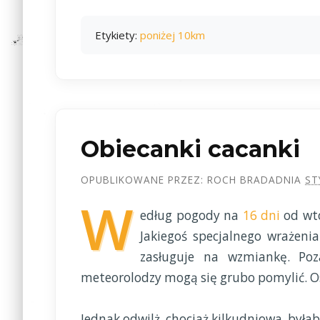
Etykiety:
poniżej 10km
Obiecanki cacanki
OPUBLIKOWANE PRZEZ:
ROCH BRADA
DNIA
ST
W
edług pogody na
16 dni
od wto
Jakiegoś specjalnego wrażeni
zasługuje na wzmiankę. Po
meteorolodzy mogą się grubo pomylić. Os
Jednak odwilż, chociaż kilkudniowa, był