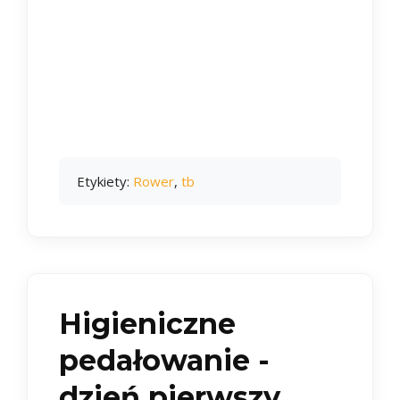
Etykiety:
Rower
,
tb
Higieniczne
pedałowanie -
dzień pierwszy