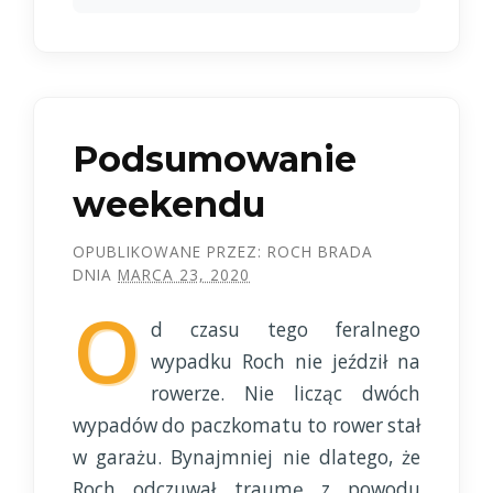
Podsumowanie
weekendu
OPUBLIKOWANE PRZEZ:
ROCH BRADA
DNIA
MARCA 23, 2020
O
d czasu tego feralnego
wypadku Roch nie jeździł na
rowerze. Nie licząc dwóch
wypadów do paczkomatu to rower stał
w garażu. Bynajmniej nie dlatego, że
Roch odczuwał traumę z powodu