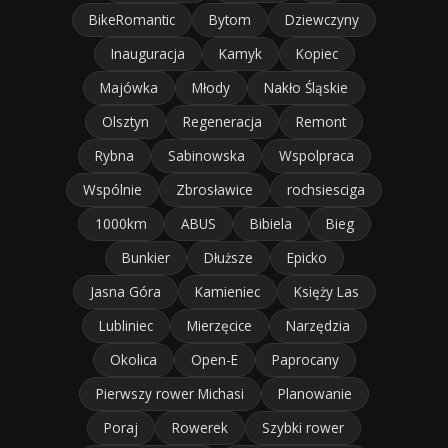
BikeRomantic
Bytom
Dziewczyny
Inauguracja
Kamyk
Kopiec
Majówka
Młody
Nakło Śląskie
Olsztyn
Regeneracja
Remont
Rybna
Sabinowska
Wspolpraca
Wspólnie
Zbrosławice
rochsiesciga
1000km
ABUS
Bibiela
Bieg
Bunkier
Dłuższe
Epicko
Jasna Góra
Kamieniec
Księży Las
Lubliniec
Mierzęcice
Narzędzia
Okolica
Open-E
Paprocany
Pierwszy rower Michasi
Planowanie
Poraj
Rowerek
Szybki rower