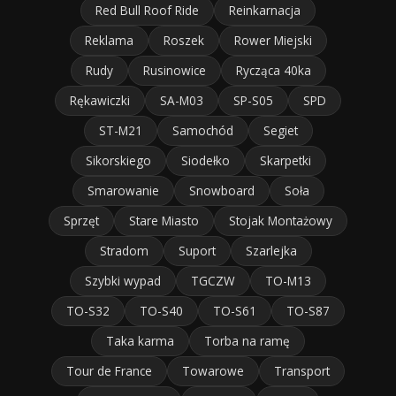
Red Bull Roof Ride
Reinkarnacja
Reklama
Roszek
Rower Miejski
Rudy
Rusinowice
Rycząca 40ka
Rękawiczki
SA-M03
SP-S05
SPD
ST-M21
Samochód
Segiet
Sikorskiego
Siodełko
Skarpetki
Smarowanie
Snowboard
Soła
Sprzęt
Stare Miasto
Stojak Montażowy
Stradom
Suport
Szarlejka
Szybki wypad
TGCZW
TO-M13
TO-S32
TO-S40
TO-S61
TO-S87
Taka karma
Torba na ramę
Tour de France
Towarowe
Transport