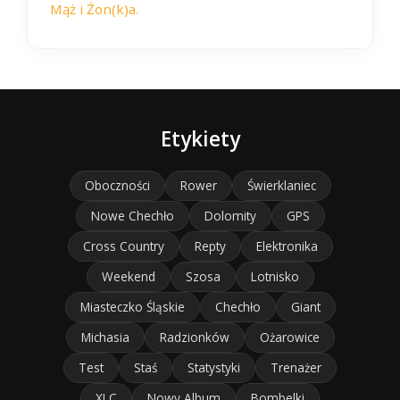
Mąż i Żon(k)a.
Etykiety
Oboczności
Rower
Świerklaniec
Nowe Chechło
Dolomity
GPS
Cross Country
Repty
Elektronika
Weekend
Szosa
Lotnisko
Miasteczko Śląskie
Chechło
Giant
Michasia
Radzionków
Ożarowice
Test
Staś
Statystyki
Trenażer
XLC
Nowy Album
Bombelki