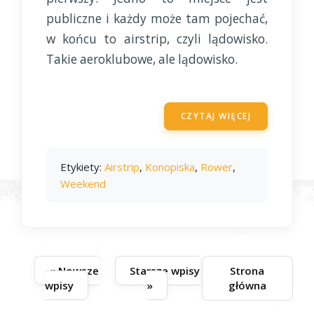
publiczne i każdy może tam pojechać,
w końcu to airstrip, czyli lądowisko.
Takie aeroklubowe, ale lądowisko.
CZYTAJ WIĘCEJ
Etykiety:
Airstrip
,
Konopiska
,
Rower
,
Weekend
« Nowsze
Starsze wpisy
Strona
wpisy
»
główna