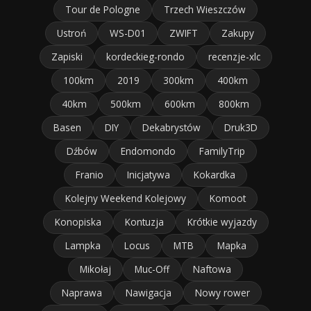
Tour de Pologne
Trzech Wieszczów
Ustroń
WS-D01
ZWIFT
Zakupy
Zapiski
kordeckieg-rondo
recenzje-xlc
100km
2019
300km
400km
40km
500km
600km
800km
Basen
DIY
Dekabrystów
Druk3D
Dźbów
Endomondo
FamilyTrip
Franio
Inicjatywa
Kokardka
Kolejny Weekend Kolejowy
Komoot
Konopiska
Kontuzja
Krótkie wyjazdy
Lampka
Locus
MTB
Mapka
Mikołaj
Muc-Off
Naftowa
Naprawa
Nawigacja
Nowy rower