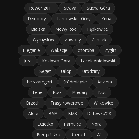
Rower 2011
Strava
Sucha Góra
Dzieciory
Tarnowskie Góry
Zima
Bialska
Nowy Rok
Tąpkowice
Wymysłów
Zawody
Zendek
Bieganie
Wakacje
choroba
Żyglin
Jura
Kozłowa Góra
Lasek Aniołowski
Seget
Urlop
Urodziny
bez-kategorii
Śródmieście
Ankieta
Ferie
Koła
Miedary
Noc
Orzech
Trasy rowerowe
Wilkowice
Aleje
BAM
BMX
Dirtowka'23
Dziecko
Hamulce
Nora
Przejażdżka
Rozruch
A1