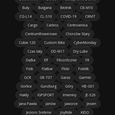
Buty
Bułgaria
Błotnik
CB-M10
CG-L14
CL-S10
COVID-19
CRIVIT
Cargo
Carless
Centrownica
CentrumRowerowe
Chorzów Stary
Cubie 120
Custom Bike
CyberMonday
Czas taty
DD-M17
Dry Lube
Dętka
Elf
Filozoficznie
Fit
Fizik
Flatbar
Flickr
Fotelik
GCR
GR-T07
Garaż
Garmin
Gorlice
Gunzburg
Góry
HB-G01
Hałdy
IGPSPORT
Imieniny
JE-S26
Jana Pawła
Janów
Jaworze
Jesien
Jezioro Srebrne
JoyRide
KIDO