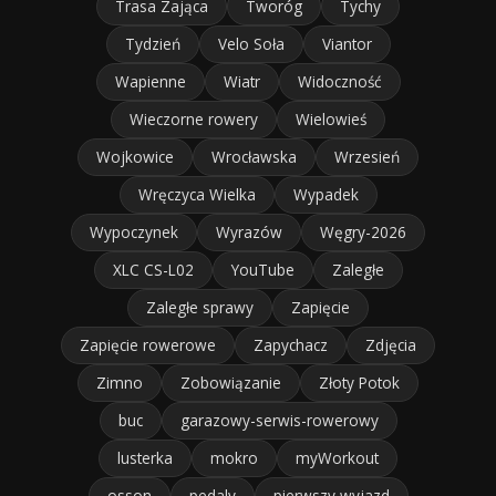
Trasa Zająca
Tworóg
Tychy
Tydzień
Velo Soła
Viantor
Wapienne
Wiatr
Widoczność
Wieczorne rowery
Wielowieś
Wojkowice
Wrocławska
Wrzesień
Wręczyca Wielka
Wypadek
Wypoczynek
Wyrazów
Węgry-2026
XLC CS-L02
YouTube
Zaległe
Zaległe sprawy
Zapięcie
Zapięcie rowerowe
Zapychacz
Zdjęcia
Zimno
Zobowiązanie
Złoty Potok
buc
garazowy-serwis-rowerowy
lusterka
mokro
myWorkout
osson
pedaly
pierwszy wyjazd