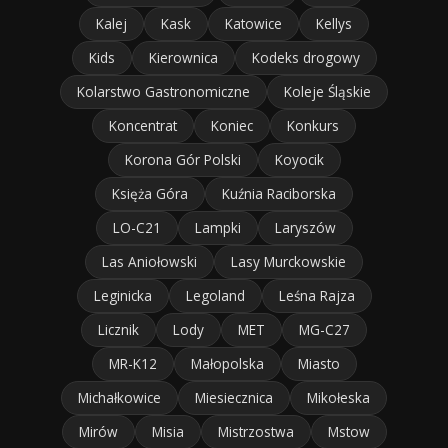
Kalej
Kask
Katowice
Kellys
Kids
Kierownica
Kodeks drogowy
Kolarstwo Gastronomiczne
Koleje Śląskie
Koncentrat
Koniec
Konkurs
Korona Gór Polski
Koyocik
Księża Góra
Kuźnia Raciborska
LO-C21
Lampki
Laryszów
Las Aniołowski
Lasy Murckowskie
Leginicka
Legoland
Leśna Rajza
Licznik
Lody
MET
MG-C27
MR-K12
Małopolska
Miasto
Michałkowice
Miesiecznica
Mikołeska
Mirów
Misia
Mistrzostwa
Mstow