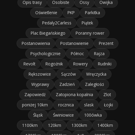
Opis trasy
Osobiste
Ossy
Owijka
Oświetlenie
PKP
Parkitka
Pedaly2Carless
Piątek
Plac Biegańskiego
Poranny rower
Postanowienia
Postanowienie
Prezent
Psychologicznie
Północ
Rajza
Revolt
Rogoźnik
Rowery
Rudniki
Rększowice
Sączów
Wręczycka
Wyprawy
Zadzień
Zaległości
Zapowiedź
Zatopiona kopalnia
Zlot
poniżej 10km
rocznica
slask
Łojki
Śląsk
Świniowice
100ówka
1100km
120km
1300km
1400km