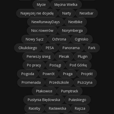
Mycie
Męcina Wielka
Najwyżej nie dojadę
Narty
Nesebar
NewRunwayDays
Nextbike
Noc rowerów
Norymberga
Nowy Sącz
Ochrona
Ognisko
Okulickiego
PESA
Panorama
Park
Pierwszy śnieg
Plecak
Plugin
Po pracy
Pociągi
Pod Górkę
Pogoda
Powrót
Praga
Projekt
Promenada
Przedszkole
Pszczyna
Ptakowice
Pumptrack
Pustynia Błędowska
Pułaskiego
Raceby
Racławicka
Rajcza