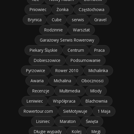
Pniowiec
Żonka
Częstochowa
Brynica
Cube
serwis
Gravel
Rodzinnie
Warsztat
Garażowy Serwis Rowerowy
Piekary Śląskie
Centrum
Praca
Dobieszowice
Podsumowanie
Pyrzowice
Rower 2010
Michalinka
Awaria
Michalina
Obocznosci
Recenzje
Multimedia
Mlody
Leniwiec
Współpraca
Blachownia
Rowertour.com
SieMotywuje
1 Maja
Lisiniec
Maraton
Święta
Długie wypady
Kolej
Megi