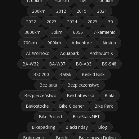
1700km
1900km
1x9
2000km
200km
2012
2015
2021
2022
2023
2024
2025
30
3000km
30km
6055
7-kamienic
700km
900km
Adventure
Airstrip
Al. Wolności
Aquapark
Archiwum X
BA-W32
BA-W37
BO-A03
BS-S48
BSC200
Bałtyk
Beskid Niski
Bez auta
Bezpieczenstwo
Bezpieczeństwo
Bełchatowska
Biała
Białostocka
Bike Cleaner
Bike Park
Bike Protect
BikeStats.NET
Bikepacking
BlackFriday
Blog
Bobrowniki
Bordo
Buczynowa Dolina