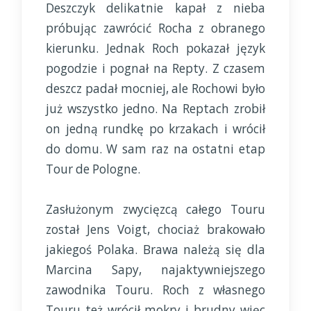
Deszczyk delikatnie kapał z nieba
próbując zawrócić Rocha z obranego
kierunku. Jednak Roch pokazał język
pogodzie i pognał na Repty. Z czasem
deszcz padał mocniej, ale Rochowi było
już wszystko jedno. Na Reptach zrobił
on jedną rundkę po krzakach i wrócił
do domu. W sam raz na ostatni etap
Tour de Pologne.
Zasłużonym zwycięzcą całego Touru
został Jens Voigt, chociaż brakowało
jakiegoś Polaka. Brawa należą się dla
Marcina Sapy, najaktywniejszego
zawodnika Touru. Roch z własnego
Touru też wrócił mokry i brudny więc