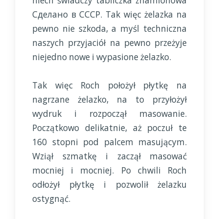
niech świadczy tabliczka znamionowa
Сделано в CCCP. Tak więc żelazka na
pewno nie szkoda, a myśl techniczna
naszych przyjaciół na pewno przeżyje
niejedno nowe i wypasione żelazko.
Tak więc Roch położył płytkę na
nagrzane żelazko, na to przyłożył
wydruk i rozpoczął masowanie.
Początkowo delikatnie, aż poczuł te
160 stopni pod palcem masującym.
Wziął szmatkę i zaczął masować
mocniej i mocniej. Po chwili Roch
odłożył płytkę i pozwolił żelazku
ostygnąć.