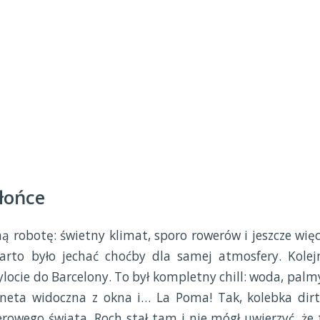
słońce
ą robotę: świetny klimat, sporo rowerów i jeszcze więc
arto było jechać choćby dla samej atmosfery. Kolej
ylocie do Barcelony. To był kompletny chill: woda, palmy
oneta widoczna z okna i… La Poma! Tak, kolebka dirt
erowego świata. Roch stał tam i nie mógł uwierzyć, że 