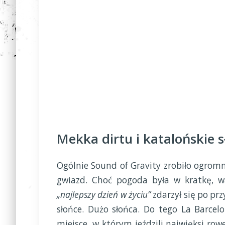
Mekka dirtu i katalońskie 
Ogólnie Sound of Gravity zrobiło ogromn
gwiazd. Choć pogoda była w kratkę, w
„najlepszy dzień w życiu”
zdarzył się po prz
słońce. Dużo słońca. Do tego La Barcel
miejsce, w którym jeździli najwięksi row