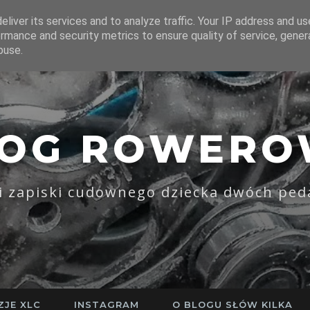
liver its services and to analyze traffic. Your IP address and u
rmance and security metrics to ensure quality of service, gene
buse.
LOG ROWERO
li zapiski cudownego dziecka dwóch ped
ZJE XLC
INSTAGRAM
O BLOGU SŁÓW KILKA