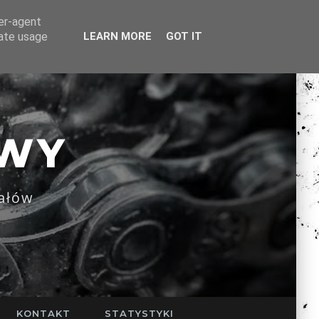
ser-agent
rate usage
LEARN MORE
GOT IT
WY
ałów
KONTAKT
STATYSTYKI