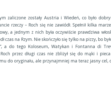
ym zaliczone zostały Austria i Wiedeń, co było dobr
cie rzeczy – Roch się nie zawiódł. Spełnił kilka marze
 głowy, a jednym z nich była oczywiście prawdziwa włos
edł czas na Rzym. Nie skończyło się tylko na pizzy, bo było
”
, a do tego Koloseum, Watykan i Fontanna di Trev
 Roch przez długi czas nie zbliżył się do mąki i pieca
 mu do oryginału, ale przynajmniej ma teraz jasny cel, 