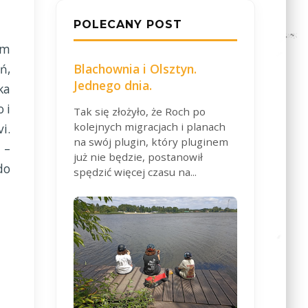
POLECANY POST
ym
Blachownia i Olsztyn.
ń,
Jednego dnia.
ka
 i
Tak się złożyło, że Roch po
kolejnych migracjach i planach
i.
na swój plugin, który pluginem
 –
już nie będzie, postanowił
do
spędzić więcej czasu na...