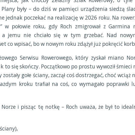
ejsca, jak choćby Żelazny Szlak Rowerowy, o tyle
 Plany były – do dziś w pamięci urządzenia siedzą śla
one jednak poczekać na realizację w 2026 roku. Na rower
”
w połowie roku, gdy Roch zmigrował z Garmina 
, a jemu nie chciało się w tym grzebać. Nad nowy
et co wpisać, bo w nowym roku zdążył już pokręcić korb
żowego Serwisu Rowerowego, który zyskał miano Nor
 jak to się skończy. Początkowo po prostu wywoził śmieci 
 zostały gołe ściany, zaczął coś dostrzegać, choć wciąż n
każdym kroku trafiał na coś, co wymagało poprawki l
 Norze i pisząc tę notkę – Roch uważa, że był to ideal
ciany),