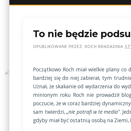
To nie będzie pods
OPUBLIKOWANE PRZEZ:
ROCH BRADA
DNIA
ST
Początkowo Roch miał wielkie plany co 
bardziej się do niej zabierał, tym trud
Uznał, że skakanie od wydarzenia do wyd
minionym roku Roch nie prowadził bloga 
poczucie, że w coraz bardziej dynamiczn
sam twierdzi,
„nie potrafi w te media”
. Je
gdyby miał być ostatnią osobą na Ziemi, 