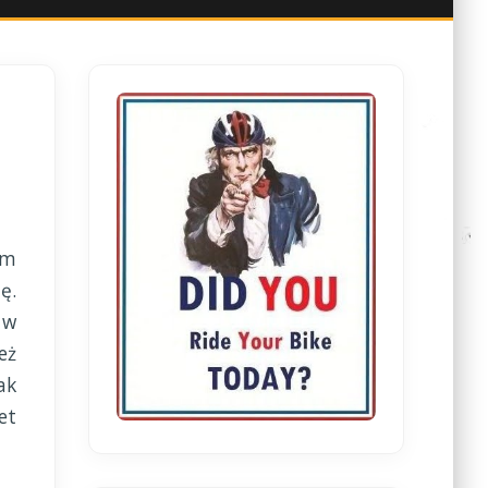
im
ę.
 w
eż
ak
et