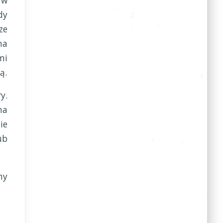
 w
dy
ze
na
mi
ą.
y.
na
ie
ub
ny