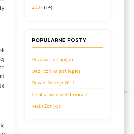
2007
(14)
ty
POPULARNE POSTY
ok
ej
Pucowanie napędu
to
Bez licznika jest lepiej
ni
Rower. Wersja 2011
ją
Finał prawie w Katowicach
Mąż i Żon(k)a.
ić