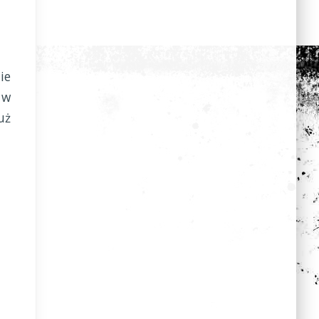
ie
 w
uż