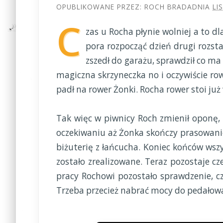
OPUBLIKOWANE PRZEZ:
ROCH BRADA
DNIA
LI
C
zas u Rocha płynie wolniej a to dl
pora rozpocząć dzień drugi rozsta
zszedł do garażu, sprawdził co ma w
magiczna skrzyneczka no i oczywiście row
padł na rower Żonki. Rocha rower stoi już
Tak więc w piwnicy Roch zmienił oponę, 
oczekiwaniu aż Żonka skończy prasowanie 
biżuterię z łańcucha. Koniec końców wszy
zostało zrealizowane. Teraz pozostaje cz
pracy Rochowi pozostało sprawdzenie, czy 
Trzeba przecież nabrać mocy do pedałowan