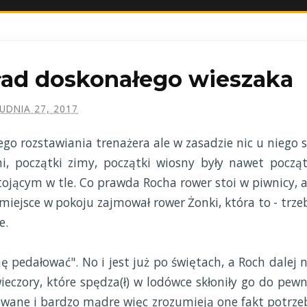
kład doskonałego wieszaka
UDNIA 27, 2017
ego rozstawiania trenażera ale w zasadzie nic u niego s
mi, początki zimy, początki wiosny były nawet począt
tojącym w tle. Co prawda Rocha rower stoi w piwnicy, a
miejsce w pokoju zajmował rower Żonki, która to - trze
e.
 pedałować". No i jest już po świętach, a Roch dalej n
ieczory, które spędza(ł) w lodówce skłoniły go do pewn
chowane i bardzo mądre więc zrozumieją one fakt potrze