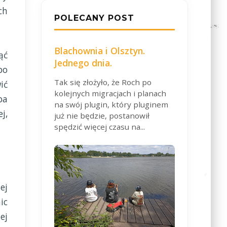
ch
POLECANY POST
Blachownia i Olsztyn.
ąć
Jednego dnia.
po
Tak się złożyło, że Roch po
ić
kolejnych migracjach i planach
ba
na swój plugin, który pluginem
j,
już nie będzie, postanowił
spędzić więcej czasu na...
ej
ic
ej