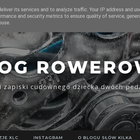
liver its services and to analyze traffic. Your IP address and u
rmance and security metrics to ensure quality of service, gene
buse.
LOG ROWERO
li zapiski cudownego dziecka dwóch ped
ZJE XLC
INSTAGRAM
O BLOGU SŁÓW KILKA