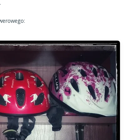
.
owerowego: