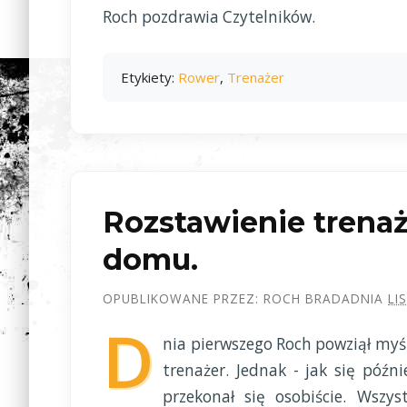
Roch pozdrawia Czytelników.
Etykiety:
Rower
,
Trenażer
Rozstawienie trenaże
domu.
OPUBLIKOWANE PRZEZ:
ROCH BRADA
DNIA
LI
D
nia pierwszego Roch powziął myśl
trenażer. Jednak - jak się późn
przekonał się osobiście. Wszy