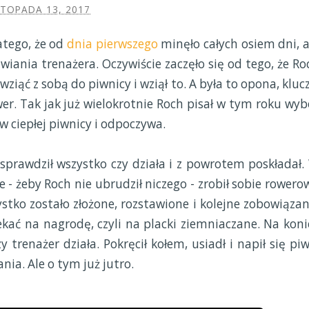
STOPADA 13, 2017
atego, że od
dnia pierwszego
minęło całych osiem dni, a
wiania trenażera. Oczywiście zaczęło się od tego, że Ro
ziąć z sobą do piwnicy i wziął to. A była to opona, klucz
er. Tak jak już wielokrotnie Roch pisał w tym roku wyb
 w ciepłej piwnicy i odpoczywa.
sprawdził wszystko czy działa i z powrotem poskładał.
- żeby Roch nie ubrudził niczego - zrobił sobie rowero
stko zostało złożone, rozstawione i kolejne zobowiązan
ekać na nagrodę, czyli na placki ziemniaczane. Na koni
trenażer działa. Pokręcił kołem, usiadł i napił się piw
ia. Ale o tym już jutro.