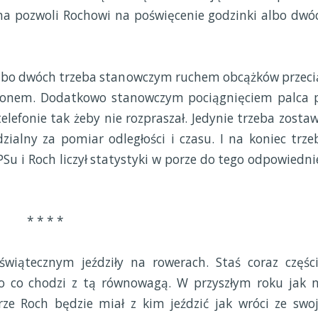
na pozwoli Rochowi na poświęcenie godzinki albo dwó
albo dwóch trzeba stanowczym ruchem obcążków przeci
elefonem. Dodatkowo stanowczym pociągnięciem palca 
elefonie tak żeby nie rozpraszał. Jedynie trzeba zostaw
zialny za pomiar odległości i czasu. I na koniec trze
PSu i Roch liczył statystyki w porze do tego odpowiednie
* * * *
wiątecznym jeździły na rowerach. Staś coraz części
o co chodzi z tą równowagą. W przyszłym roku jak n
rze Roch będzie miał z kim jeździć jak wróci ze swoj