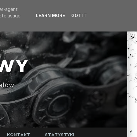
ser-agent
rate usage
LEARN MORE
GOT IT
WY
ałów
KONTAKT
STATYSTYKI