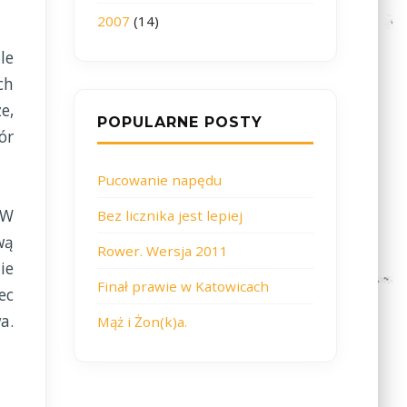
2007
(14)
le
ch
e,
POPULARNE POSTY
ór
Pucowanie napędu
 W
Bez licznika jest lepiej
wą
Rower. Wersja 2011
ie
Finał prawie w Katowicach
ec
a.
Mąż i Żon(k)a.