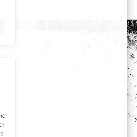
ić
ch
e,