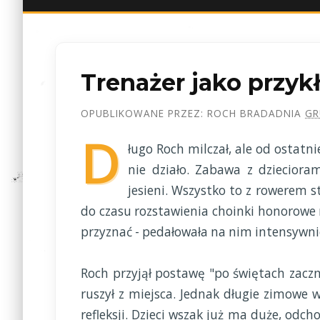
Trenażer jako przy
OPUBLIKOWANE PRZEZ:
ROCH BRADA
DNIA
GR
D
ługo Roch milczał, ale od ostatni
nie działo. Zabawa z dzieciora
jesieni. Wszystko to z rowerem s
do czasu rozstawienia choinki honorowe 
przyznać - pedałowała na nim intensywni
Roch przyjął postawę "po świętach zacznę
ruszył z miejsca. Jednak długie zimowe w
refleksji. Dzieci wszak już ma duże, od