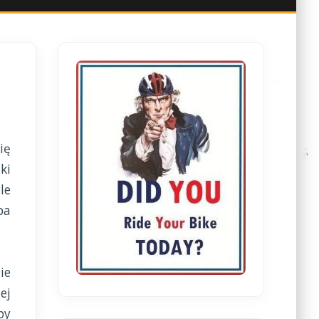
ię
ki
le
ba
ie
ej
by