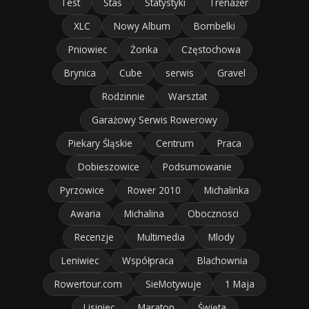
Test
Staś
Statystyki
Trenażer
XLC
Nowy Album
Bombelki
Pniowiec
Żonka
Częstochowa
Brynica
Cube
serwis
Gravel
Rodzinnie
Warsztat
Garażowy Serwis Rowerowy
Piekary Śląskie
Centrum
Praca
Dobieszowice
Podsumowanie
Pyrzowice
Rower 2010
Michalinka
Awaria
Michalina
Obocznosci
Recenzje
Multimedia
Mlody
Leniwiec
Współpraca
Blachownia
Rowertour.com
SieMotywuje
1 Maja
Lisiniec
Maraton
Święta