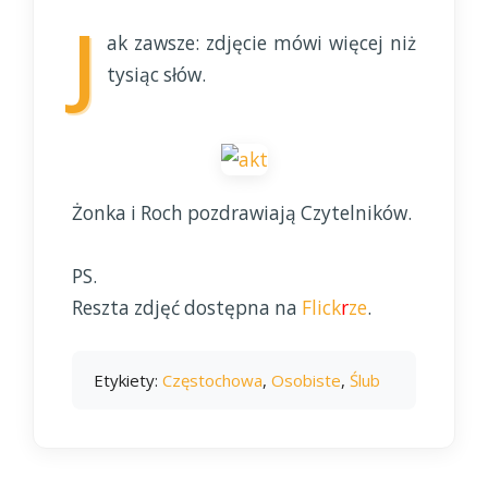
J
ak zawsze: zdjęcie mówi więcej niż
tysiąc słów.
Żonka i Roch pozdrawiają Czytelników.
PS.
Reszta zdjęć dostępna na
Flick
r
ze
.
Etykiety:
Częstochowa
,
Osobiste
,
Ślub