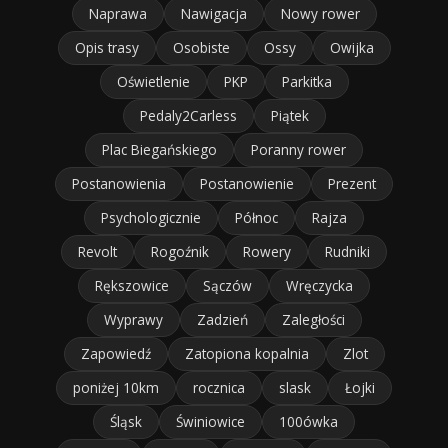
Naprawa
Nawigacja
Nowy rower
Opis trasy
Osobiste
Ossy
Owijka
Oświetlenie
PKP
Parkitka
Pedaly2Carless
Piątek
Plac Biegańskiego
Poranny rower
Postanowienia
Postanowienie
Prezent
Psychologicznie
Północ
Rajza
Revolt
Rogoźnik
Rowery
Rudniki
Rększowice
Sączów
Wręczycka
Wyprawy
Zadzień
Zaległości
Zapowiedź
Zatopiona kopalnia
Zlot
poniżej 10km
rocznica
slask
Łojki
Śląsk
Świniowice
100ówka