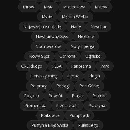
Mirów
Misia
Mistrzostwa
Mstow
Mycie
Męcina Wielka
Najwyżej nie dojadę
Narty
Nesebar
NewRunwayDays
Nextbike
Noc rowerów
Norymberga
Nowy Sącz
Ochrona
Ognisko
Okulickiego
PESA
Panorama
Park
Pierwszy śnieg
Plecak
Plugin
Po pracy
Pociągi
Pod Górkę
Pogoda
Powrót
Praga
Projekt
Promenada
Przedszkole
Pszczyna
Ptakowice
Pumptrack
Pustynia Błędowska
Pułaskiego