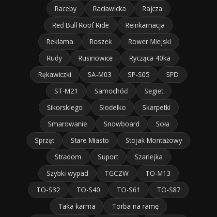
Raceby
Racławicka
Rajcza
Red Bull Roof Ride
Reinkarnacja
Reklama
Roszek
Rower Miejski
Rudy
Rusinowice
Rycząca 40ka
Rękawiczki
SA-M03
SP-S05
SPD
ST-M21
Samochód
Segiet
Sikorskiego
Siodełko
Skarpetki
Smarowanie
Snowboard
Soła
Sprzęt
Stare Miasto
Stojak Montażowy
Stradom
Suport
Szarlejka
Szybki wypad
TGCZW
TO-M13
TO-S32
TO-S40
TO-S61
TO-S87
Taka karma
Torba na ramę