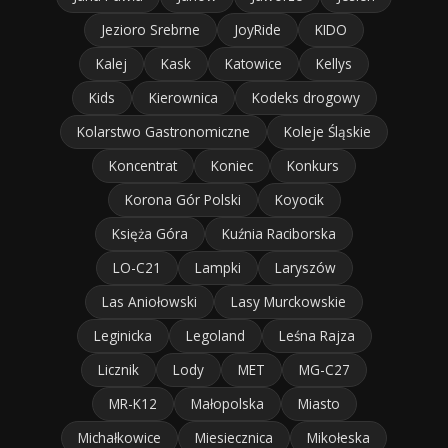
Jezioro Srebrne
JoyRide
KIDO
Kalej
Kask
Katowice
Kellys
Kids
Kierownica
Kodeks drogowy
Kolarstwo Gastronomiczne
Koleje Śląskie
Koncentrat
Koniec
Konkurs
Korona Gór Polski
Koyocik
Księża Góra
Kuźnia Raciborska
LO-C21
Lampki
Laryszów
Las Aniołowski
Lasy Murckowskie
Leginicka
Legoland
Leśna Rajza
Licznik
Lody
MET
MG-C27
MR-K12
Małopolska
Miasto
Michałkowice
Miesiecznica
Mikołeska