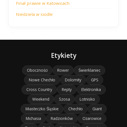
Finał prawie w Katowicach
Niedziela w siodle
Etykiety
Oboczności
Rower
Świerklaniec
Nowe Chechło
Dolomity
GPS
Cross Country
Repty
Elektronika
Weekend
Szosa
Lotnisko
Miasteczko Śląskie
Chechło
Giant
Michasia
Radzionków
Ożarowice