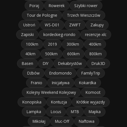
Poraj
Rowerek
Szybki rower
Tour de Pologne
Trzech Wieszczów
Ustroń
WS-D01
ZWIFT
Zakupy
Zapiski
kordeckieg-rondo
recenzje-xlc
100km
2019
300km
400km
40km
500km
600km
800km
Basen
DIY
Dekabrystów
Druk3D
Dźbów
Endomondo
FamilyTrip
Franio
Inicjatywa
Kokardka
Kolejny Weekend Kolejowy
Komoot
Konopiska
Kontuzja
Krótkie wyjazdy
Lampka
Locus
MTB
Mapka
Mikołaj
Muc-Off
Naftowa