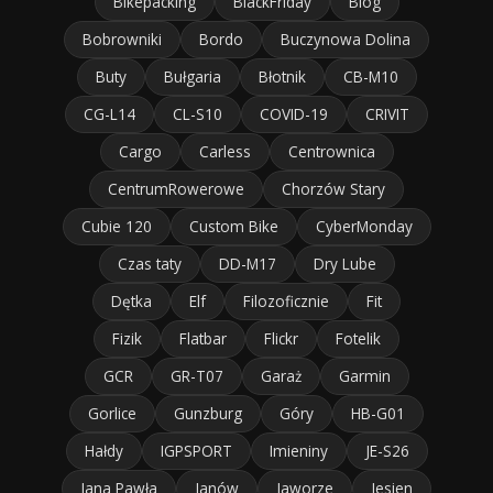
Bikepacking
BlackFriday
Blog
Bobrowniki
Bordo
Buczynowa Dolina
Buty
Bułgaria
Błotnik
CB-M10
CG-L14
CL-S10
COVID-19
CRIVIT
Cargo
Carless
Centrownica
CentrumRowerowe
Chorzów Stary
Cubie 120
Custom Bike
CyberMonday
Czas taty
DD-M17
Dry Lube
Dętka
Elf
Filozoficznie
Fit
Fizik
Flatbar
Flickr
Fotelik
GCR
GR-T07
Garaż
Garmin
Gorlice
Gunzburg
Góry
HB-G01
Hałdy
IGPSPORT
Imieniny
JE-S26
Jana Pawła
Janów
Jaworze
Jesien