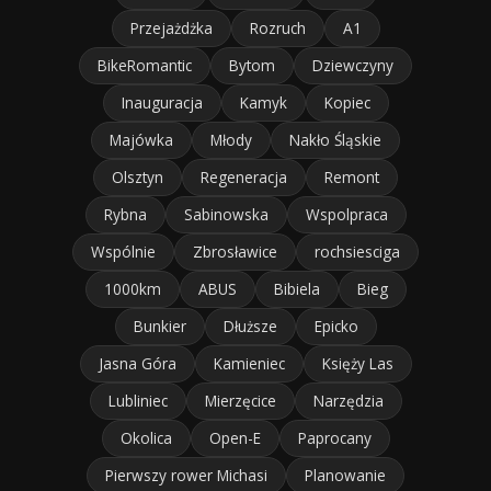
Przejażdżka
Rozruch
A1
BikeRomantic
Bytom
Dziewczyny
Inauguracja
Kamyk
Kopiec
Majówka
Młody
Nakło Śląskie
Olsztyn
Regeneracja
Remont
Rybna
Sabinowska
Wspolpraca
Wspólnie
Zbrosławice
rochsiesciga
1000km
ABUS
Bibiela
Bieg
Bunkier
Dłuższe
Epicko
Jasna Góra
Kamieniec
Księży Las
Lubliniec
Mierzęcice
Narzędzia
Okolica
Open-E
Paprocany
Pierwszy rower Michasi
Planowanie