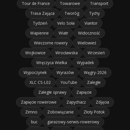
Tour de France
Towarowe
Transport
Trasa Zająca
Tworóg
Tychy
Tydzień
Velo Soła
Viantor
Wapienne
Wiatr
Widoczność
Wieczorne rowery
Wielowieś
Wojkowice
Wrocławska
Wrzesień
Wręczyca Wielka
Wypadek
Wypoczynek
Wyrazów
Węgry-2026
XLC CS-L02
YouTube
Zaległe
Zaległe sprawy
Zapięcie
Zapięcie rowerowe
Zapychacz
Zdjęcia
Zimno
Zobowiązanie
Złoty Potok
buc
garazowy-serwis-rowerowy