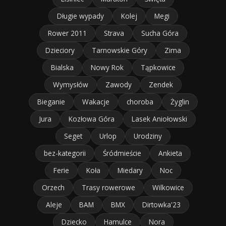
Długie wypady
Kolej
Megi
Rower 2011
Strava
Sucha Góra
Dzieciory
Tarnowskie Góry
Zima
Bialska
Nowy Rok
Tąpkowice
Wymysłów
Zawody
Zendek
Bieganie
Wakacje
choroba
Żyglin
Jura
Kozłowa Góra
Lasek Aniołowski
Seget
Urlop
Urodziny
bez-kategorii
Śródmieście
Ankieta
Ferie
Koła
Miedary
Noc
Orzech
Trasy rowerowe
Wilkowice
Aleje
BAM
BMX
Dirtowka'23
Dziecko
Hamulce
Nora