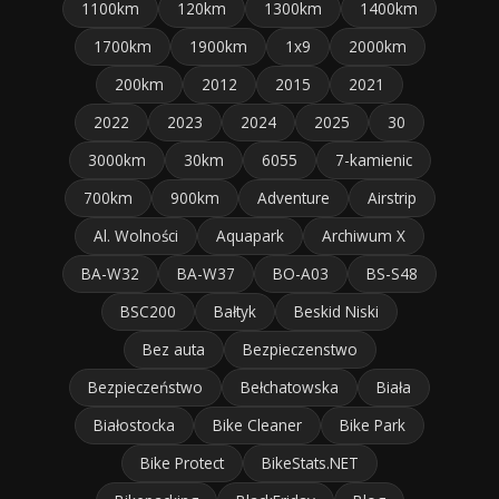
1100km
120km
1300km
1400km
1700km
1900km
1x9
2000km
200km
2012
2015
2021
2022
2023
2024
2025
30
3000km
30km
6055
7-kamienic
700km
900km
Adventure
Airstrip
Al. Wolności
Aquapark
Archiwum X
BA-W32
BA-W37
BO-A03
BS-S48
BSC200
Bałtyk
Beskid Niski
Bez auta
Bezpieczenstwo
Bezpieczeństwo
Bełchatowska
Biała
Białostocka
Bike Cleaner
Bike Park
Bike Protect
BikeStats.NET