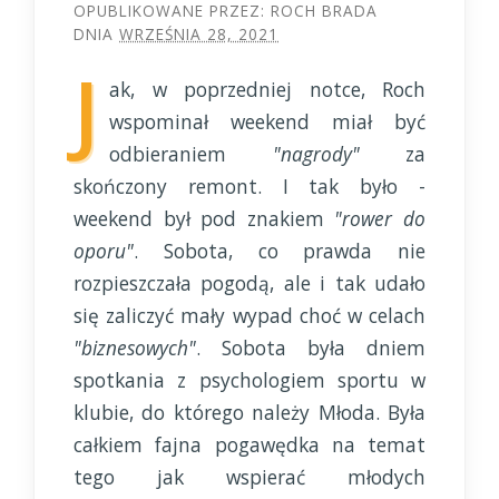
OPUBLIKOWANE PRZEZ:
ROCH BRADA
DNIA
WRZEŚNIA 28, 2021
J
ak, w poprzedniej notce, Roch
wspominał weekend miał być
odbieraniem
"nagrody"
za
skończony remont. I tak było -
weekend był pod znakiem
"rower do
oporu"
. Sobota, co prawda nie
rozpieszczała pogodą, ale i tak udało
się zaliczyć mały wypad choć w celach
"biznesowych"
. Sobota była dniem
spotkania z psychologiem sportu w
klubie, do którego należy Młoda. Była
całkiem fajna pogawędka na temat
tego jak wspierać młodych