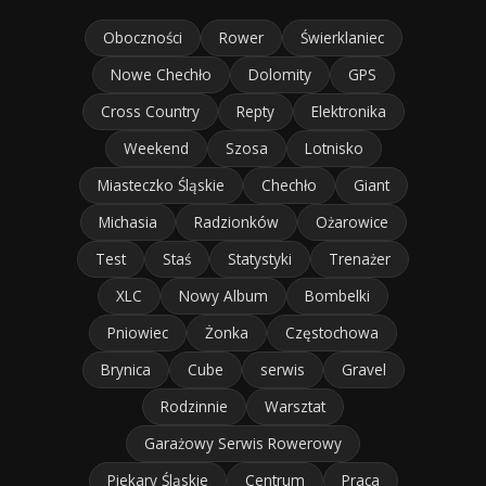
Oboczności
Rower
Świerklaniec
Nowe Chechło
Dolomity
GPS
Cross Country
Repty
Elektronika
Weekend
Szosa
Lotnisko
Miasteczko Śląskie
Chechło
Giant
Michasia
Radzionków
Ożarowice
Test
Staś
Statystyki
Trenażer
XLC
Nowy Album
Bombelki
Pniowiec
Żonka
Częstochowa
Brynica
Cube
serwis
Gravel
Rodzinnie
Warsztat
Garażowy Serwis Rowerowy
Piekary Śląskie
Centrum
Praca