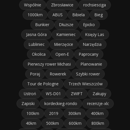
Wspólnie
Zbrosławice
rochsiesciga
1000km
ABUS
Bibiela
Bieg
Bunkier
Dłuższe
Epicko
Jasna Góra
Kamieniec
Księży Las
Lubliniec
Mierzęcice
Narzędzia
Okolica
Open-E
Paprocany
Pierwszy rower Michasi
Planowanie
Poraj
Rowerek
Szybki rower
Tour de Pologne
Trzech Wieszczów
Ustroń
WS-D01
ZWIFT
Zakupy
Zapiski
kordeckieg-rondo
recenzje-xlc
100km
2019
300km
400km
40km
500km
600km
800km