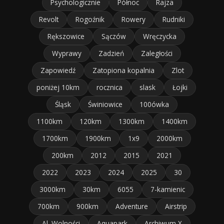
Psychologicznie
Północ
Rajza
Revolt
Rogoźnik
Rowery
Rudniki
Rększowice
Sączów
Wręczycka
Wyprawy
Zadzień
Zaległości
Zapowiedź
Zatopiona kopalnia
Zlot
poniżej 10km
rocznica
slask
Łojki
Śląsk
Świniowice
100ówka
1100km
120km
1300km
1400km
1700km
1900km
1x9
2000km
200km
2012
2015
2021
2022
2023
2024
2025
30
3000km
30km
6055
7-kamienic
700km
900km
Adventure
Airstrip
Al. Wolności
Aquapark
Archiwum X