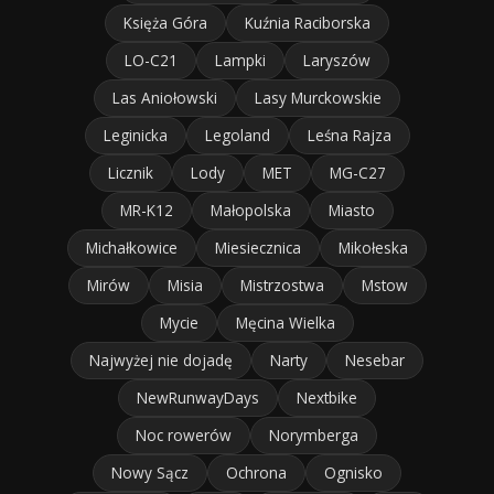
Księża Góra
Kuźnia Raciborska
LO-C21
Lampki
Laryszów
Las Aniołowski
Lasy Murckowskie
Leginicka
Legoland
Leśna Rajza
Licznik
Lody
MET
MG-C27
MR-K12
Małopolska
Miasto
Michałkowice
Miesiecznica
Mikołeska
Mirów
Misia
Mistrzostwa
Mstow
Mycie
Męcina Wielka
Najwyżej nie dojadę
Narty
Nesebar
NewRunwayDays
Nextbike
Noc rowerów
Norymberga
Nowy Sącz
Ochrona
Ognisko