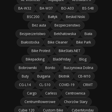
BA-W32
BA-W37
BO-A03
BS-S48
BSC200
Bałtyk
Beskid Niski
Bez auta
Bezpieczenstwo
Bezpieczeństwo
Bełchatowska
Biała
Białostocka
Bike Cleaner
Bike Park
Bike Protect
BikeStats.NET
Bikepacking
BlackFriday
Blog
Bobrowniki
Bordo
Buczynowa Dolina
Buty
Bułgaria
Błotnik
CB-M10
CG-L14
CL-S10
COVID-19
CRIVIT
Cargo
Carless
Centrownica
CentrumRowerowe
Chorzów Stary
Cubie 120
Custom Bike
CyberMonday