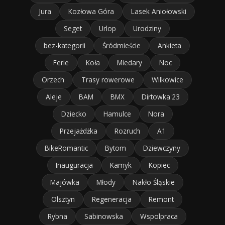
Jura
Kozłowa Góra
Lasek Aniołowski
Seget
Urlop
Urodziny
bez-kategorii
Śródmieście
Ankieta
Ferie
Koła
Miedary
Noc
Orzech
Trasy rowerowe
Wilkowice
Aleje
BAM
BMX
Dirtowka'23
Dziecko
Hamulce
Nora
Przejażdżka
Rozruch
A1
BikeRomantic
Bytom
Dziewczyny
Inauguracja
Kamyk
Kopiec
Majówka
Młody
Nakło Śląskie
Olsztyn
Regeneracja
Remont
Rybna
Sabinowska
Wspolpraca