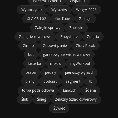
Wręczyca Wielka
Wypadek
Wypoczynek
Wyrazów
Węgry-2026
XLC CS-L02
YouTube
Zaległe
Zaległe sprawy
Zapięcie
Zapięcie rowerowe
Zapychacz
Zdjęcia
Zimno
Zobowiązanie
Złoty Potok
buc
garazowy-serwis-rowerowy
lusterka
mokro
myWorkout
osson
pedaly
pierwszy wyjazd
plany
podcast
segment
tb
torba podsiodłowa
Łańcuch
Ściana
Ślub
Śnieg
Żelazny Szlak Rowerowy
Żywiec