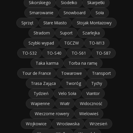
Sikorskiego
Siodełko
Skarpetki
Smarowanie
Snowboard
Soła
Sprzęt
Stare Miasto
Stojak Montażowy
Stradom
Suport
Szarlejka
Szybki wypad
TGCZW
TO-M13
TO-S32
TO-S40
TO-S61
TO-S87
Taka karma
Torba na ramę
Tour de France
Towarowe
Transport
Trasa Zająca
Tworóg
Tychy
Tydzień
Velo Soła
Viantor
Wapienne
Wiatr
Widoczność
Wieczorne rowery
Wielowieś
Wojkowice
Wrocławska
Wrzesień