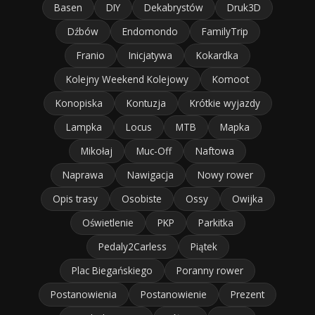
Basen
DIY
Dekabrystów
Druk3D
Dźbów
Endomondo
FamilyTrip
Franio
Inicjatywa
Kokardka
Kolejny Weekend Kolejowy
Komoot
Konopiska
Kontuzja
Krótkie wyjazdy
Lampka
Locus
MTB
Mapka
Mikołaj
Muc-Off
Naftowa
Naprawa
Nawigacja
Nowy rower
Opis trasy
Osobiste
Ossy
Owijka
Oświetlenie
PKP
Parkitka
Pedaly2Carless
Piątek
Plac Biegańskiego
Poranny rower
Postanowienia
Postanowienie
Prezent