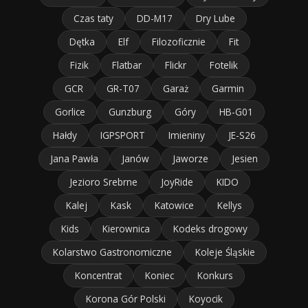
Czas taty
DD-M17
Dry Lube
Dętka
Elf
Filozoficznie
Fit
Fizik
Flatbar
Flickr
Fotelik
GCR
GR-T07
Garaż
Garmin
Gorlice
Gunzburg
Góry
HB-G01
Hałdy
IGPSPORT
Imieniny
JE-S26
Jana Pawła
Janów
Jaworze
Jesien
Jezioro Srebrne
JoyRide
KIDO
Kalej
Kask
Katowice
Kellys
Kids
Kierownica
Kodeks drogowy
Kolarstwo Gastronomiczne
Koleje Śląskie
Koncentrat
Koniec
Konkurs
Korona Gór Polski
Koyocik