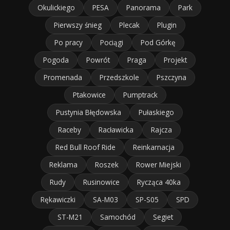
Okulickiego
PESA
Panorama
Park
Pierwszy śnieg
Plecak
Plugin
Po pracy
Pociągi
Pod Górkę
Pogoda
Powrót
Praga
Projekt
Promenada
Przedszkole
Pszczyna
Ptakowice
Pumptrack
Pustynia Błędowska
Pułaskiego
Raceby
Racławicka
Rajcza
Red Bull Roof Ride
Reinkarnacja
Reklama
Roszek
Rower Miejski
Rudy
Rusinowice
Rycząca 40ka
Rękawiczki
SA-M03
SP-S05
SPD
ST-M21
Samochód
Segiet