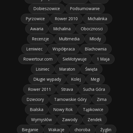
Dobieszowice
Podsumowanie
Pyrzowice
Rower 2010
Michalinka
Awaria
Michalina
Obocznosci
Recenzje
Multimedia
Mlody
Leniwiec
Współpraca
Blachownia
Rowertour.com
SieMotywuje
1 Maja
Lisiniec
Maraton
Święta
Długie wypady
Kolej
Megi
Rower 2011
Strava
Sucha Góra
Dzieciory
Tarnowskie Góry
Zima
Bialska
Nowy Rok
Tąpkowice
Wymysłów
Zawody
Zendek
Bieganie
Wakacje
choroba
Żyglin