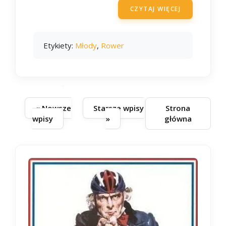
CZYTAJ WIĘCEJ
Etykiety:
Młody
,
Rower
« Nowsze
Starsze wpisy
Strona
wpisy
»
główna