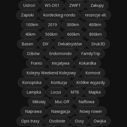
Ustroń
WS-D01
ZWIFT
Zakupy
Zapiski
kordeckieg-rondo
recenzje-xlc
100km
2019
300km
400km
40km
500km
600km
800km
Basen
DIY
Dekabrystów
Druk3D
Dźbów
Endomondo
FamilyTrip
Franio
Inicjatywa
Kokardka
Kolejny Weekend Kolejowy
Komoot
Konopiska
Kontuzja
Krótkie wyjazdy
Lampka
Locus
MTB
Mapka
Mikołaj
Muc-Off
Naftowa
Naprawa
Nawigacja
Nowy rower
Opis trasy
Osobiste
Ossy
Owijka