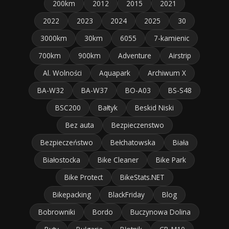
200km
2012
2015
2021
2022
2023
2024
2025
30
3000km
30km
6055
7-kamienic
700km
900km
Adventure
Airstrip
Al. Wolności
Aquapark
Archiwum X
BA-W32
BA-W37
BO-A03
BS-S48
BSC200
Bałtyk
Beskid Niski
Bez auta
Bezpieczenstwo
Bezpieczeństwo
Bełchatowska
Biała
Białostocka
Bike Cleaner
Bike Park
Bike Protect
BikeStats.NET
Bikepacking
BlackFriday
Blog
Bobrowniki
Bordo
Buczynowa Dolina