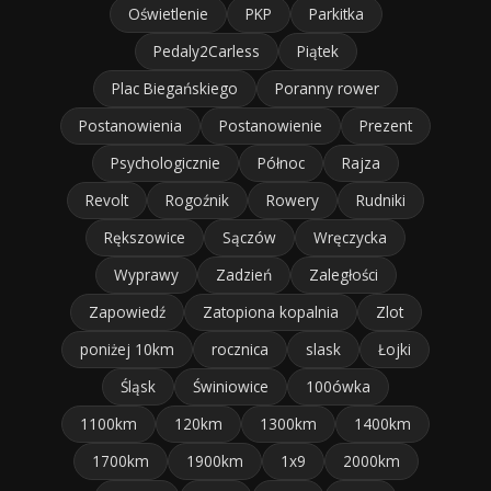
Oświetlenie
PKP
Parkitka
Pedaly2Carless
Piątek
Plac Biegańskiego
Poranny rower
Postanowienia
Postanowienie
Prezent
Psychologicznie
Północ
Rajza
Revolt
Rogoźnik
Rowery
Rudniki
Rększowice
Sączów
Wręczycka
Wyprawy
Zadzień
Zaległości
Zapowiedź
Zatopiona kopalnia
Zlot
poniżej 10km
rocznica
slask
Łojki
Śląsk
Świniowice
100ówka
1100km
120km
1300km
1400km
1700km
1900km
1x9
2000km