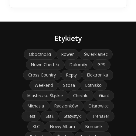
Etykiety
Oboczności
Rower
Świerklaniec
Nowe Chechło
Dolomity
GPS
Cross Country
Repty
Elektronika
Weekend
Szosa
Lotnisko
Miasteczko Śląskie
Chechło
Giant
Michasia
Radzionków
Ożarowice
Test
Staś
Statystyki
Trenażer
XLC
Nowy Album
Bombelki