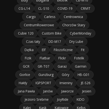
Buty
Bułgaria
Błotnik
CB-M10
CG-L14
CL-S10
COVID-19
CRIVIT
Cargo
Carless
Centrownica
CentrumRowerowe
Chorzów Stary
Cubie 120
Custom Bike
CyberMonday
Czas taty
DD-M17
Dry Lube
Dętka
Elf
Filozoficznie
Fit
Fizik
Flatbar
Flickr
Fotelik
GCR
GR-T07
Garaż
Garmin
Gorlice
Gunzburg
Góry
HB-G01
Hałdy
IGPSPORT
Imieniny
JE-S26
Jana Pawła
Janów
Jaworze
Jesien
Jezioro Srebrne
JoyRide
KIDO
Kalej
Kask
Katowice
Kellys