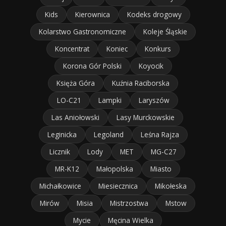
Kids
Kierownica
Kodeks drogowy
Kolarstwo Gastronomiczne
Koleje Śląskie
Koncentrat
Koniec
Konkurs
Korona Gór Polski
Koyocik
Księża Góra
Kuźnia Raciborska
LO-C21
Lampki
Laryszów
Las Aniołowski
Lasy Murckowskie
Leginicka
Legoland
Leśna Rajza
Licznik
Lody
MET
MG-C27
MR-K12
Małopolska
Miasto
Michałkowice
Miesiecznica
Mikołeska
Mirów
Misia
Mistrzostwa
Mstow
Mycie
Męcina Wielka