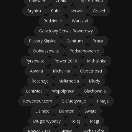
Pniowiec
Żonka
Częstochowa
Brynica
Cube
serwis
Gravel
Rodzinnie
Warsztat
Garażowy Serwis Rowerowy
Piekary Śląskie
Centrum
Praca
Dobieszowice
Podsumowanie
Pyrzowice
Rower 2010
Michalinka
Awaria
Michalina
Obocznosci
Recenzje
Multimedia
Mlody
Leniwiec
Współpraca
Blachownia
Rowertour.com
SieMotywuje
1 Maja
Lisiniec
Maraton
Święta
Długie wypady
Kolej
Megi
Rower 2011
Strava
Sucha Góra