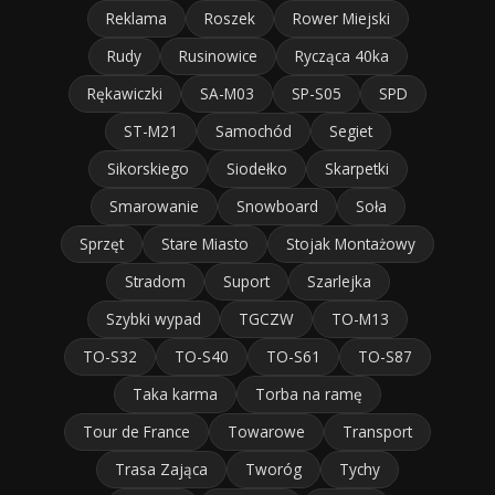
Reklama
Roszek
Rower Miejski
Rudy
Rusinowice
Rycząca 40ka
Rękawiczki
SA-M03
SP-S05
SPD
ST-M21
Samochód
Segiet
Sikorskiego
Siodełko
Skarpetki
Smarowanie
Snowboard
Soła
Sprzęt
Stare Miasto
Stojak Montażowy
Stradom
Suport
Szarlejka
Szybki wypad
TGCZW
TO-M13
TO-S32
TO-S40
TO-S61
TO-S87
Taka karma
Torba na ramę
Tour de France
Towarowe
Transport
Trasa Zająca
Tworóg
Tychy