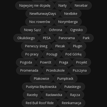
Najwyżej nie dojadę
Narty
Nesebar
NewRunwayDays
Nextbike
Noc rowerów
Norymberga
Nowy Sącz
Ochrona
Ognisko
Okulickiego
PESA
Panorama
Park
Pierwszy śnieg
Plecak
Plugin
Po pracy
Pociągi
Pod Górkę
Pogoda
Powrót
Praga
Projekt
Promenada
Przedszkole
Pszczyna
Ptakowice
Pumptrack
Pustynia Błędowska
Pułaskiego
Raceby
Racławicka
Rajcza
Red Bull Roof Ride
Reinkarnacja