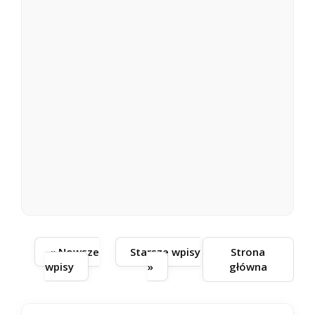
« Nowsze
Starsze wpisy
Strona
wpisy
»
główna