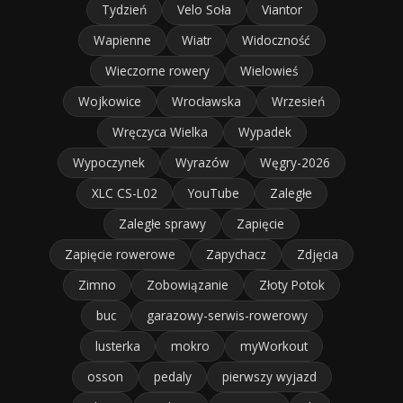
Tydzień
Velo Soła
Viantor
Wapienne
Wiatr
Widoczność
Wieczorne rowery
Wielowieś
Wojkowice
Wrocławska
Wrzesień
Wręczyca Wielka
Wypadek
Wypoczynek
Wyrazów
Węgry-2026
XLC CS-L02
YouTube
Zaległe
Zaległe sprawy
Zapięcie
Zapięcie rowerowe
Zapychacz
Zdjęcia
Zimno
Zobowiązanie
Złoty Potok
buc
garazowy-serwis-rowerowy
lusterka
mokro
myWorkout
osson
pedaly
pierwszy wyjazd