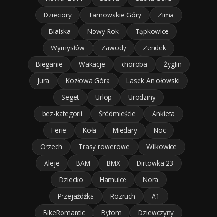
Dzieciory
Tarnowskie Góry
Zima
Bialska
Nowy Rok
Tąpkowice
Wymysłów
Zawody
Zendek
Bieganie
Wakacje
choroba
Żyglin
Jura
Kozłowa Góra
Lasek Aniołowski
Seget
Urlop
Urodziny
bez-kategorii
Śródmieście
Ankieta
Ferie
Koła
Miedary
Noc
Orzech
Trasy rowerowe
Wilkowice
Aleje
BAM
BMX
Dirtowka'23
Dziecko
Hamulce
Nora
Przejażdżka
Rozruch
A1
BikeRomantic
Bytom
Dziewczyny