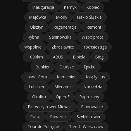
Inauguracja
Kamyk
Kopiec
Majówka
Młody
Nakło Śląskie
Olsztyn
Regeneracja
Remont
Rybna
Sabinowska
Wspolpraca
Wspólnie
Zbrosławice
rochsiesciga
1000km
ABUS
Bibiela
Bieg
Bunkier
Dłuższe
Epicko
Jasna Góra
Kamieniec
Księży Las
Lubliniec
Mierzęcice
Narzędzia
Okolica
Open-E
Paprocany
Pierwszy rower Michasi
Planowanie
Poraj
Rowerek
Szybki rower
Tour de Pologne
Trzech Wieszczów