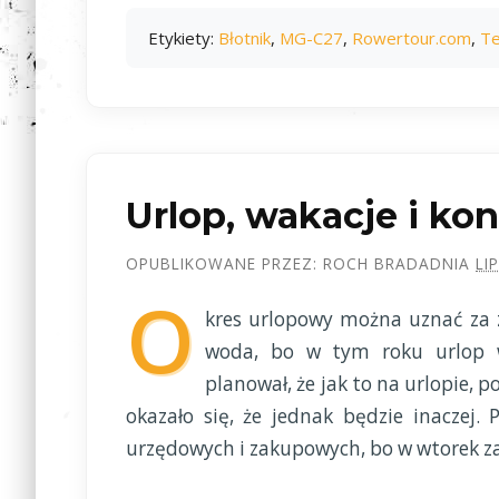
Etykiety:
Błotnik
,
MG-C27
,
Rowertour.com
,
Te
Urlop, wakacje i kon
OPUBLIKOWANE PRZEZ:
ROCH BRADA
DNIA
LI
O
kres urlopowy można uznać za z
woda, bo w tym roku urlop w
planował, że jak to na urlopie, p
okazało się, że jednak będzie inaczej.
urzędowych i zakupowych, bo w wtorek za