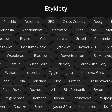
Etykiety
e Chechło
Dolomity
GPS
Cross Country
Repty
Michasia
Radzionków
Ożarowice
Test
Staś
Sta
ochowa
Brynica
Cube
serwis
Gravel
Rodzinnie
szowice
Podsumowanie
Pyrzowice
Rower 2010
Mic
Współpraca
Blachownia
Rowertour.com
SieMotywu
11
Strava
Sucha Góra
Dzieciory
Tarnowskie Góry
Wakacje
choroba
Żyglin
Jura
Kozłowa Góra
Ferie
Koła
Miedary
Noc
Orzech
Trasy rowero
Przejażdżka
Rozruch
A1
BikeRomantic
Bytom
Regeneracja
Remont
Rybna
Sabinowska
Wspolp
kier
Dłuższe
Epicko
Jasna Góra
Kamieniec
Księ