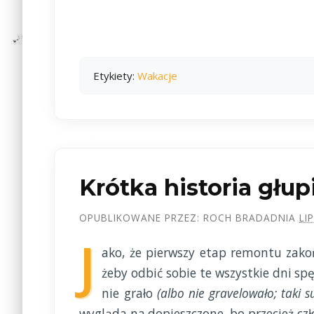
Etykiety:
Wakacje
Krótka historia głup
OPUBLIKOWANE PRZEZ:
ROCH BRADA
DNIA
LI
J
ako, że pierwszy etap remontu zako
żeby odbić sobie te wszystkie dni sp
nie grało
(albo nie gravelowało; taki s
wygląda na dopieszczone, bo przecież czł