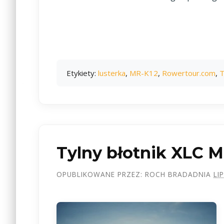
Etykiety:
lusterka
,
MR-K12
,
Rowertour.com
,
T
Tylny błotnik XLC 
OPUBLIKOWANE PRZEZ:
ROCH BRADA
DNIA
LI