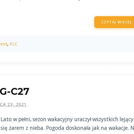
CZYTAJ WIĘCEJ
est
,
XLC
MG-C27
PCA 23, 2021
Lato w pełni, sezon wakacyjny uraczył wszystkich lejąc
się żarem z nieba. Pogoda doskonała jak na wakacje. N