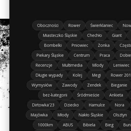
Oboczności
Rower
Świerklaniec
Now
Miasteczko Śląskie
Chechło
Giant
Bombelki
Pniowiec
Żonka
Częst
Piekary Śląskie
Centrum
Praca
Dobie
Recenzje
Multimedia
Mlody
Leniwiec
Długie wypady
Kolej
Megi
Rower 20
Wymysłów
Zawody
Zendek
Bieganie
bez-kategorii
Śródmieście
Ankieta
Dirtowka'23
Dziecko
Hamulce
Nora
Majówka
Młody
Nakło Śląskie
Olsztyn
1000km
ABUS
Bibiela
Bieg
Bun