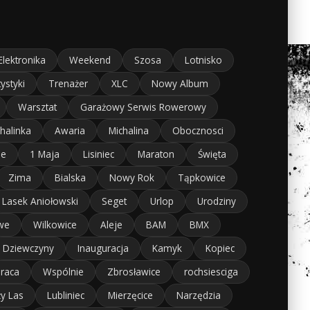
Elektronika
Weekend
Szosa
Lotnisko
tystyki
Trenażer
XLC
Nowy Album
Warsztat
Garażowy Serwis Rowerowy
halinka
Awaria
Michalina
Obocznosci
je
1 Maja
Lisiniec
Maraton
Święta
Zima
Bialska
Nowy Rok
Tąpkowice
Lasek Aniołowski
Seget
Urlop
Urodziny
we
Wilkowice
Aleje
BAM
BMX
Dziewczyny
Inauguracja
Kamyk
Kopiec
raca
Wspólnie
Zbrosławice
rochsiesciga
ży Las
Lubliniec
Mierzęcice
Narzędzia