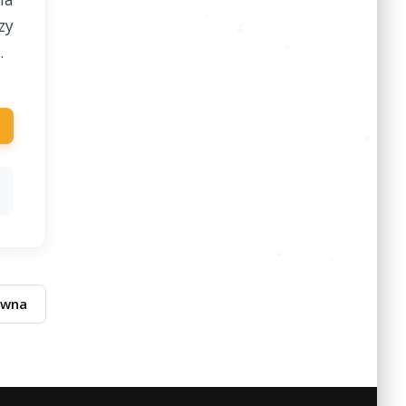
zy
.
ówna