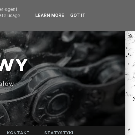
ser-agent
rate usage
LEARN MORE
GOT IT
WY
ałów
KONTAKT
STATYSTYKI