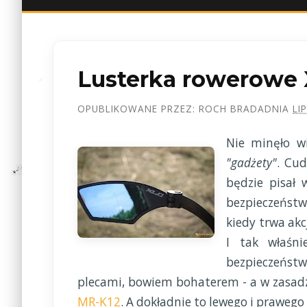
Lusterka rowerowe
OPUBLIKOWANE PRZEZ:
ROCH BRADA
DNIA
LI
Nie minęło wi
"gadżety"
. Cud
będzie pisał
bezpieczeństwo
kiedy trwa ak
I tak właśni
bezpieczeństw
plecami, bowiem bohaterem - a w zasadz
MR-K12
. A dokładnie to lewego i prawego