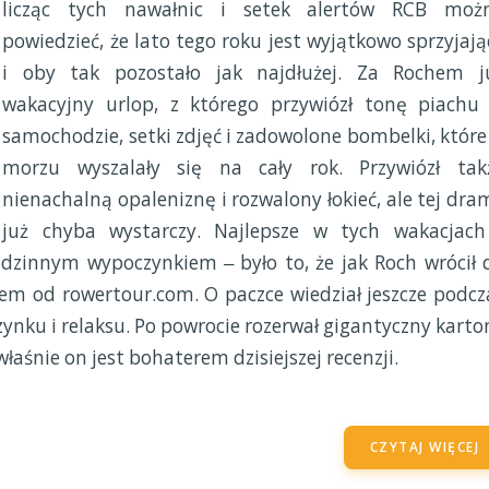
licząc tych nawałnic i setek alertów RCB moż
powiedzieć, że lato tego roku jest wyjątkowo sprzyjają
i oby tak pozostało jak najdłużej. Za Rochem j
wakacyjny urlop, z którego przywiózł tonę piachu
samochodzie, setki zdjęć i zadowolone bombelki, które
morzu wyszalały się na cały rok. Przywiózł tak
nienachalną opaleniznę i rozwalony łokieć, ale tej dra
już chyba wystarczy. Najlepsze w tych wakacjach
odzinnym wypoczynkiem ‒ było to, że jak Roch wrócił 
em od rowertour.com. O paczce wiedział jeszcze podcz
ynku i relaksu. Po powrocie rozerwał gigantyczny karton
I właśnie on jest bohaterem dzisiejszej recenzji.
CZYTAJ WIĘCEJ