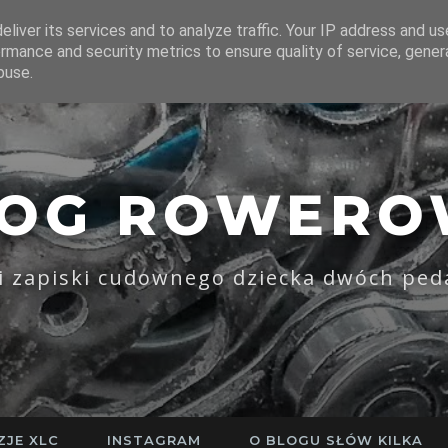
liver its services and to analyze traffic. Your IP address and u
rmance and security metrics to ensure quality of service, gene
buse.
LOG ROWERO
li zapiski cudownego dziecka dwóch ped
ZJE XLC
INSTAGRAM
O BLOGU SŁÓW KILKA