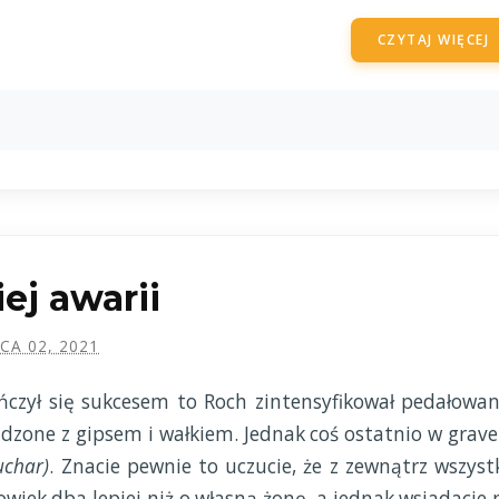
CZYTAJ WIĘCEJ
iej awarii
PCA 02, 2021
ńczył się sukcesem to Roch zintensyfikował pedałowan
ędzone z gipsem i wałkiem. Jednak coś ostatnio w grave
uchar)
. Znacie pewnie to uczucie, że z zewnątrz wszyst
owiek dba lepiej niż o własną żonę, a jednak wsiadacie 