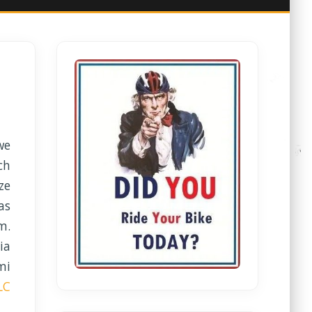
we
ch
ze
as
m.
ia
mi
LC