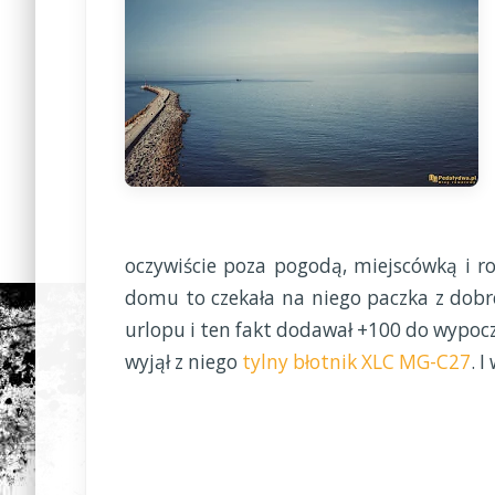
oczywiście poza pogodą, miejscówką i r
domu to czekała na niego paczka z dobr
urlopu i ten fakt dodawał +100 do wypocz
wyjął z niego
tylny błotnik XLC MG-C27
. 