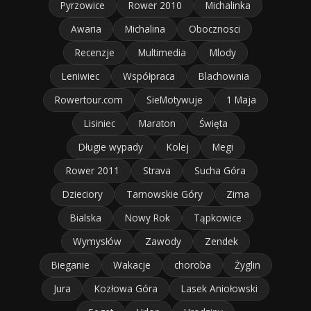
Pyrzowice
Rower 2010
Michalinka
Awaria
Michalina
Obocznosci
Recenzje
Multimedia
Mlody
Leniwiec
Współpraca
Blachownia
Rowertour.com
SieMotywuje
1 Maja
Lisiniec
Maraton
Święta
Długie wypady
Kolej
Megi
Rower 2011
Strava
Sucha Góra
Dzieciory
Tarnowskie Góry
Zima
Bialska
Nowy Rok
Tąpkowice
Wymysłów
Zawody
Zendek
Bieganie
Wakacje
choroba
Żyglin
Jura
Kozłowa Góra
Lasek Aniołowski