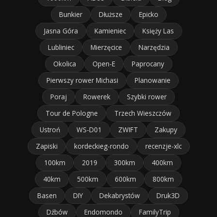
Bunkier
Dłuższe
Epicko
Jasna Góra
Kamieniec
Księży Las
Lubliniec
Mierzęcice
Narzędzia
Okolica
Open-E
Paprocany
Pierwszy rower Michasi
Planowanie
Poraj
Rowerek
Szybki rower
Tour de Pologne
Trzech Wieszczów
Ustroń
WS-D01
ZWIFT
Zakupy
Zapiski
kordeckieg-rondo
recenzje-xlc
100km
2019
300km
400km
40km
500km
600km
800km
Basen
DIY
Dekabrystów
Druk3D
Dźbów
Endomondo
FamilyTrip