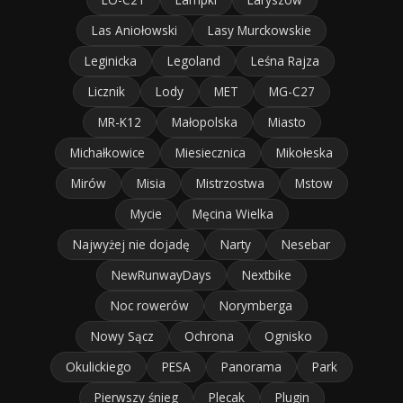
Las Aniołowski
Lasy Murckowskie
Leginicka
Legoland
Leśna Rajza
Licznik
Lody
MET
MG-C27
MR-K12
Małopolska
Miasto
Michałkowice
Miesiecznica
Mikołeska
Mirów
Misia
Mistrzostwa
Mstow
Mycie
Męcina Wielka
Najwyżej nie dojadę
Narty
Nesebar
NewRunwayDays
Nextbike
Noc rowerów
Norymberga
Nowy Sącz
Ochrona
Ognisko
Okulickiego
PESA
Panorama
Park
Pierwszy śnieg
Plecak
Plugin