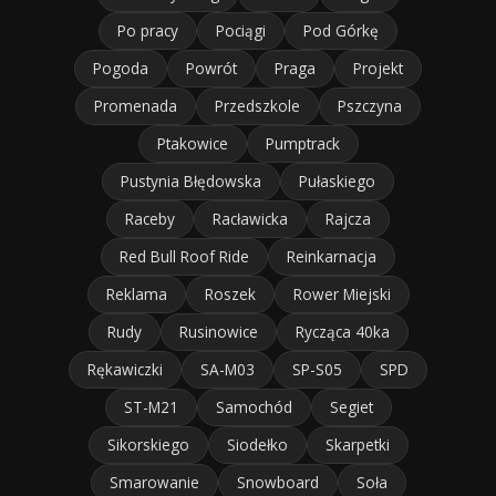
Po pracy
Pociągi
Pod Górkę
Pogoda
Powrót
Praga
Projekt
Promenada
Przedszkole
Pszczyna
Ptakowice
Pumptrack
Pustynia Błędowska
Pułaskiego
Raceby
Racławicka
Rajcza
Red Bull Roof Ride
Reinkarnacja
Reklama
Roszek
Rower Miejski
Rudy
Rusinowice
Rycząca 40ka
Rękawiczki
SA-M03
SP-S05
SPD
ST-M21
Samochód
Segiet
Sikorskiego
Siodełko
Skarpetki
Smarowanie
Snowboard
Soła