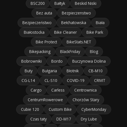
BSC200
Bałtyk
Beskid Niski
Bez auta
Bezpieczenstwo
Bezpieczeństwo
Bełchatowska
Biała
Białostocka
Bike Cleaner
Bike Park
Bike Protect
BikeStats.NET
Bikepacking
BlackFriday
Blog
Bobrowniki
Bordo
Buczynowa Dolina
Buty
Bułgaria
Błotnik
CB-M10
CG-L14
CL-S10
COVID-19
CRIVIT
Cargo
Carless
Centrownica
CentrumRowerowe
Chorzów Stary
Cubie 120
Custom Bike
CyberMonday
Czas taty
DD-M17
Dry Lube