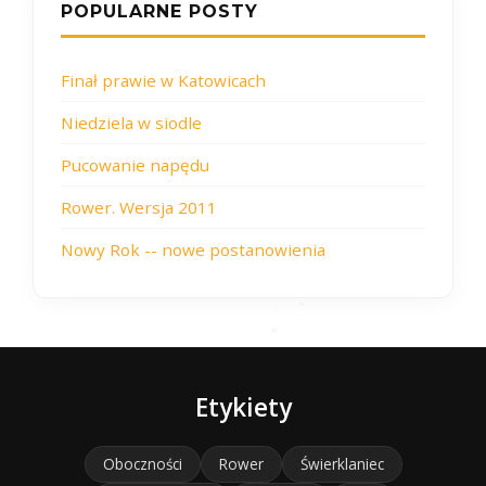
POPULARNE POSTY
Finał prawie w Katowicach
Niedziela w siodle
Pucowanie napędu
Rower. Wersja 2011
Nowy Rok -- nowe postanowienia
Etykiety
Oboczności
Rower
Świerklaniec