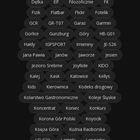
Dętka
Elf
Filozoficznie
Fit
Fizik
Flatbar
Flickr
Fotelik
GCR
GR-T07
Garaż
Garmin
Gorlice
Gunzburg
Góry
HB-G01
Hałdy
IGPSPORT
Imieniny
JE-S26
Jana Pawła
Janów
Jaworze
Jesien
Jezioro Srebrne
JoyRide
KIDO
Kalej
Kask
Katowice
Kellys
Kids
Kierownica
Kodeks drogowy
Kolarstwo Gastronomiczne
Koleje Śląskie
Koncentrat
Koniec
Konkurs
Korona Gór Polski
Koyocik
Księża Góra
Kuźnia Raciborska
LO-C21
Lampki
Laryszów