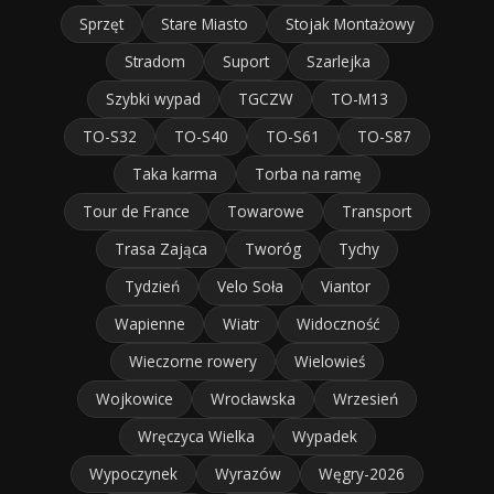
Sprzęt
Stare Miasto
Stojak Montażowy
Stradom
Suport
Szarlejka
Szybki wypad
TGCZW
TO-M13
TO-S32
TO-S40
TO-S61
TO-S87
Taka karma
Torba na ramę
Tour de France
Towarowe
Transport
Trasa Zająca
Tworóg
Tychy
Tydzień
Velo Soła
Viantor
Wapienne
Wiatr
Widoczność
Wieczorne rowery
Wielowieś
Wojkowice
Wrocławska
Wrzesień
Wręczyca Wielka
Wypadek
Wypoczynek
Wyrazów
Węgry-2026