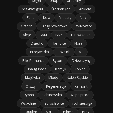
Seget
Urlop
Urodziny
bez-kategorii
Śródmieście
Ankieta
Ferie
Koła
Miedary
Noc
Orzech
Trasy rowerowe
Wilkowice
Aleje
BAM
BMX
Dirtowka'23
Dziecko
Hamulce
Nora
Przejażdżka
Rozruch
A1
BikeRomantic
Bytom
Dziewczyny
Inauguracja
Kamyk
Kopiec
Majówka
Młody
Nakło Śląskie
Olsztyn
Regeneracja
Remont
Rybna
Sabinowska
Wspolpraca
Wspólnie
Zbrosławice
rochsiesciga
1000km
ABUS
Bibiela
Bieg