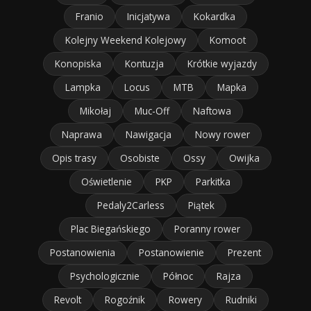
Franio
Inicjatywa
Kokardka
Kolejny Weekend Kolejowy
Komoot
Konopiska
Kontuzja
Krótkie wyjazdy
Lampka
Locus
MTB
Mapka
Mikołaj
Muc-Off
Naftowa
Naprawa
Nawigacja
Nowy rower
Opis trasy
Osobiste
Ossy
Owijka
Oświetlenie
PKP
Parkitka
Pedaly2Carless
Piątek
Plac Biegańskiego
Poranny rower
Postanowienia
Postanowienie
Prezent
Psychologicznie
Północ
Rajza
Revolt
Rogoźnik
Rowery
Rudniki