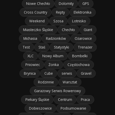
Nowe Chechło
Dolomity
GPS
Cross Country
Repty
Elektronika
Weekend
Szosa
Lotnisko
Miasteczko Śląskie
Chechło
Giant
Michasia
Radzionków
Ożarowice
Test
Staś
Statystyki
Trenażer
XLC
Nowy Album
Bombelki
Pniowiec
Żonka
Częstochowa
Brynica
Cube
serwis
Gravel
Rodzinnie
Warsztat
Garażowy Serwis Rowerowy
Piekary Śląskie
Centrum
Praca
Dobieszowice
Podsumowanie