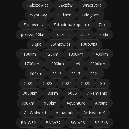
Rększowice
Sączów
Wręczycka
Wyprawy
Zadzień
Zaległości
Zapowiedź
Zatopiona kopalnia
Zlot
poniżej 10km
rocznica
slask
Łojki
Śląsk
Świniowice
100ówka
1100km
120km
1300km
1400km
1700km
1900km
1x9
2000km
200km
2012
2015
2021
2022
2023
2024
2025
30
3000km
30km
6055
7-kamienic
700km
900km
Adventure
Airstrip
Al. Wolności
Aquapark
Archiwum X
BA-W32
BA-W37
BO-A03
BS-S48