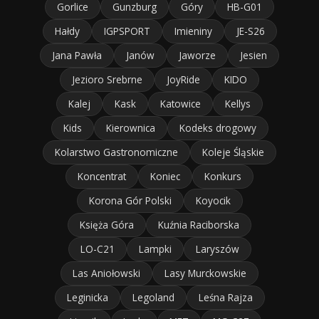
Gorlice
Gunzburg
Góry
HB-G01
Hałdy
IGPSPORT
Imieniny
JE-S26
Jana Pawła
Janów
Jaworze
Jesien
Jezioro Srebrne
JoyRide
KIDO
Kalej
Kask
Katowice
Kellys
Kids
Kierownica
Kodeks drogowy
Kolarstwo Gastronomiczne
Koleje Śląskie
Koncentrat
Koniec
Konkurs
Korona Gór Polski
Koyocik
Księża Góra
Kuźnia Raciborska
LO-C21
Lampki
Laryszów
Las Aniołowski
Lasy Murckowskie
Leginicka
Legoland
Leśna Rajza