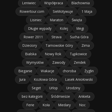
Leniwiec
Współpraca
Blachownia
Rowertour.com
SieMotywuje
1 Maja
Lisiniec
Maraton
Święta
Długie wypady
Kolej
Megi
Rower 2011
Strava
Sucha Góra
Dzieciory
Tarnowskie Góry
Zima
Bialska
Nowy Rok
Tąpkowice
Wymysłów
Zawody
Zendek
Bieganie
Wakacje
choroba
Żyglin
Jura
Kozłowa Góra
Lasek Aniołowski
Seget
Urlop
Urodziny
bez-kategorii
Śródmieście
Ankieta
Ferie
Koła
Miedary
Noc