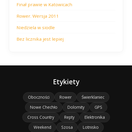
Finał prawie w Katowicach
Rower. Wersja 2011
Niedziela w siodle
Bez licznika jest lepiej
Etykiety
Oboczności
Rower
Świerklaniec
Nowe Chechło
Dolomity
GPS
Cross Country
Repty
Elektronika
Weekend
Szosa
Lotnisko