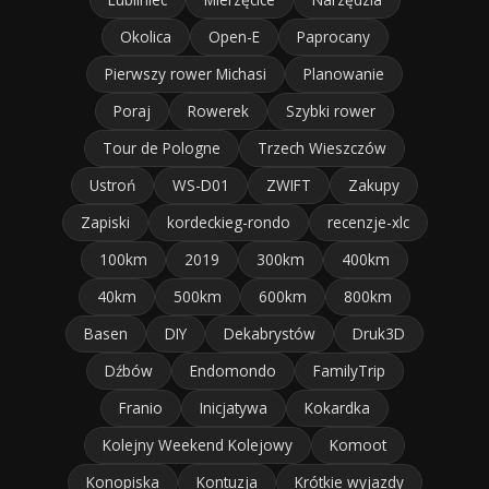
Okolica
Open-E
Paprocany
Pierwszy rower Michasi
Planowanie
Poraj
Rowerek
Szybki rower
Tour de Pologne
Trzech Wieszczów
Ustroń
WS-D01
ZWIFT
Zakupy
Zapiski
kordeckieg-rondo
recenzje-xlc
100km
2019
300km
400km
40km
500km
600km
800km
Basen
DIY
Dekabrystów
Druk3D
Dźbów
Endomondo
FamilyTrip
Franio
Inicjatywa
Kokardka
Kolejny Weekend Kolejowy
Komoot
Konopiska
Kontuzja
Krótkie wyjazdy