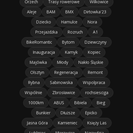
Orzech
Trasy rowerowe
Wilkowice
Aleje
BAM
BMX
Dirtowka'23
Dziecko
Hamulce
Nora
Przejażdżka
Rozruch
A1
BikeRomantic
Bytom
Dziewczyny
Inauguracja
Kamyk
Kopiec
Majówka
Młody
Nakło Śląskie
Olsztyn
Regeneracja
Remont
Rybna
Sabinowska
Wspolpraca
Wspólnie
Zbrosławice
rochsiesciga
1000km
ABUS
Bibiela
Bieg
Bunkier
Dłuższe
Epicko
Jasna Góra
Kamieniec
Księży Las
Lubliniec
Mierzęcice
Narzędzia