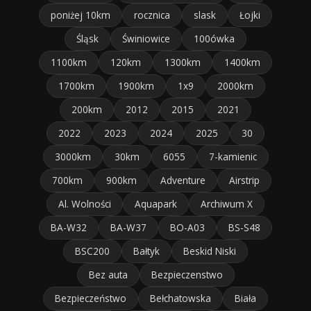
poniżej 10km
rocznica
slask
Łojki
Śląsk
Świniowice
100ówka
1100km
120km
1300km
1400km
1700km
1900km
1x9
2000km
200km
2012
2015
2021
2022
2023
2024
2025
30
3000km
30km
6055
7-kamienic
700km
900km
Adventure
Airstrip
Al. Wolności
Aquapark
Archiwum X
BA-W32
BA-W37
BO-A03
BS-S48
BSC200
Bałtyk
Beskid Niski
Bez auta
Bezpieczenstwo
Bezpieczeństwo
Bełchatowska
Biała