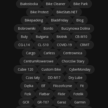
Białostocka
Bike Cleaner
Bike Park
Bike Protect
BikeStats.NET
Bikepacking
BlackFriday
Blog
Bobrowniki
Bordo
Buczynowa Dolina
Buty
Bułgaria
Błotnik
CB-M10
CG-L14
CL-S10
COVID-19
CRIVIT
Cargo
Carless
Centrownica
CentrumRowerowe
Chorzów Stary
Cubie 120
Custom Bike
CyberMonday
Czas taty
DD-M17
Dry Lube
Dętka
Elf
Filozoficznie
Fit
Fizik
Flatbar
Flickr
Fotelik
GCR
GR-T07
Garaż
Garmin