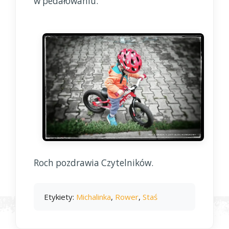
w pedałowaniu.
Roch pozdrawia Czytelników.
Etykiety:
Michalinka
,
Rower
,
Staś