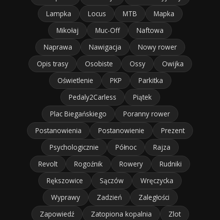
Lampka
Locus
MTB
Mapka
Mikołaj
Muc-Off
Naftowa
Naprawa
Nawigacja
Nowy rower
Opis trasy
Osobiste
Ossy
Owijka
Oświetlenie
PKP
Parkitka
Pedaly2Carless
Piątek
Plac Biegańskiego
Poranny rower
Postanowienia
Postanowienie
Prezent
Psychologicznie
Północ
Rajza
Revolt
Rogoźnik
Rowery
Rudniki
Rększowice
Sączów
Wręczycka
Wyprawy
Zadzień
Zaległości
Zapowiedź
Zatopiona kopalnia
Zlot