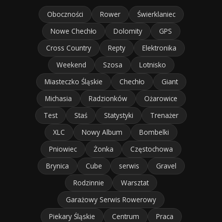
Oboczności
Rower
Świerklaniec
Nowe Chechło
Dolomity
GPS
Cross Country
Repty
Elektronika
Weekend
Szosa
Lotnisko
Miasteczko Śląskie
Chechło
Giant
Michasia
Radzionków
Ożarowice
Test
Staś
Statystyki
Trenażer
XLC
Nowy Album
Bombelki
Pniowiec
Żonka
Częstochowa
Brynica
Cube
serwis
Gravel
Rodzinnie
Warsztat
Garażowy Serwis Rowerowy
Piekary Śląskie
Centrum
Praca