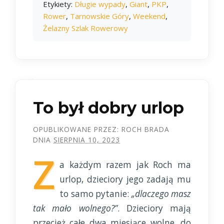
Etykiety:
Długie wypady
,
Giant
,
PKP
,
Rower
,
Tarnowskie Góry
,
Weekend
,
Żelazny Szlak Rowerowy
To był dobry urlop
OPUBLIKOWANE PRZEZ:
ROCH BRADA
DNIA
SIERPNIA 10, 2023
Z
a każdym razem jak Roch ma
urlop, dzieciory jego zadają mu
to samo pytanie:
„dlaczego masz
tak mało wolnego?”
. Dzieciory mają
przecież całe dwa miesiące wolne, do