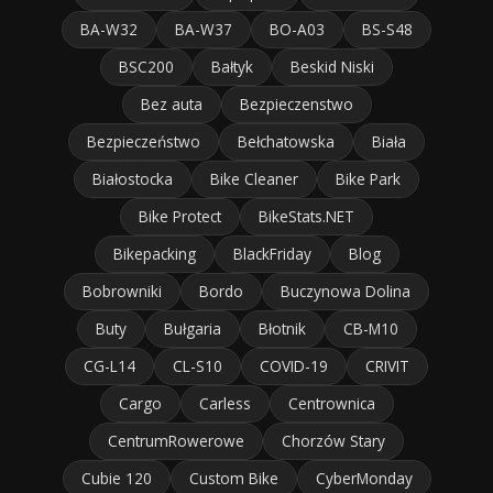
BA-W32
BA-W37
BO-A03
BS-S48
BSC200
Bałtyk
Beskid Niski
Bez auta
Bezpieczenstwo
Bezpieczeństwo
Bełchatowska
Biała
Białostocka
Bike Cleaner
Bike Park
Bike Protect
BikeStats.NET
Bikepacking
BlackFriday
Blog
Bobrowniki
Bordo
Buczynowa Dolina
Buty
Bułgaria
Błotnik
CB-M10
CG-L14
CL-S10
COVID-19
CRIVIT
Cargo
Carless
Centrownica
CentrumRowerowe
Chorzów Stary
Cubie 120
Custom Bike
CyberMonday