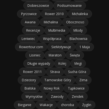
Dobieszowice
Podsumowanie
Pyrzowice
Rower 2010
Michalinka
Awaria
Michalina
Obocznosci
Recenzje
Multimedia
Mlody
Leniwiec
Współpraca
Blachownia
Rowertour.com
SieMotywuje
1 Maja
Lisiniec
Maraton
Święta
Długie wypady
Kolej
Megi
Rower 2011
Strava
Sucha Góra
Dzieciory
Tarnowskie Góry
Zima
Bialska
Nowy Rok
Tąpkowice
Wymysłów
Zawody
Zendek
Bieganie
Wakacje
choroba
Żyglin