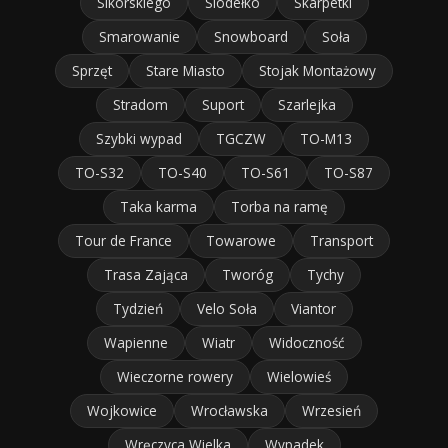
Sikorskiego
Siodełko
Skarpetki
Smarowanie
Snowboard
Soła
Sprzęt
Stare Miasto
Stojak Montażowy
Stradom
Suport
Szarlejka
Szybki wypad
TGCZW
TO-M13
TO-S32
TO-S40
TO-S61
TO-S87
Taka karma
Torba na ramę
Tour de France
Towarowe
Transport
Trasa Zająca
Tworóg
Tychy
Tydzień
Velo Soła
Viantor
Wapienne
Wiatr
Widoczność
Wieczorne rowery
Wielowieś
Wojkowice
Wrocławska
Wrzesień
Wręczyca Wielka
Wypadek