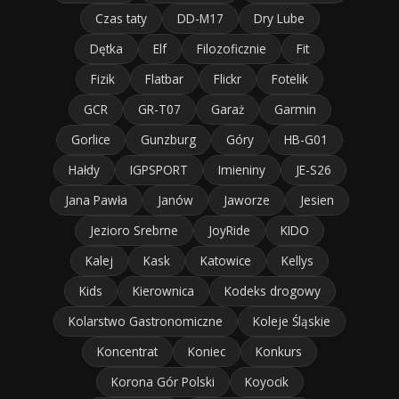
Czas taty
DD-M17
Dry Lube
Dętka
Elf
Filozoficznie
Fit
Fizik
Flatbar
Flickr
Fotelik
GCR
GR-T07
Garaż
Garmin
Gorlice
Gunzburg
Góry
HB-G01
Hałdy
IGPSPORT
Imieniny
JE-S26
Jana Pawła
Janów
Jaworze
Jesien
Jezioro Srebrne
JoyRide
KIDO
Kalej
Kask
Katowice
Kellys
Kids
Kierownica
Kodeks drogowy
Kolarstwo Gastronomiczne
Koleje Śląskie
Koncentrat
Koniec
Konkurs
Korona Gór Polski
Koyocik