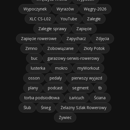
Wypoczynek
Wyrazów
Węgry-2026
XLC CS-L02
YouTube
Zaległe
Zaległe sprawy
Zapięcie
Zapięcie rowerowe
Zapychacz
Zdjęcia
Zimno
Zobowiązanie
Złoty Potok
buc
garazowy-serwis-rowerowy
lusterka
mokro
myWorkout
osson
pedaly
pierwszy wyjazd
plany
podcast
segment
tb
torba podsiodłowa
Łańcuch
Ściana
Ślub
Śnieg
Żelazny Szlak Rowerowy
Żywiec