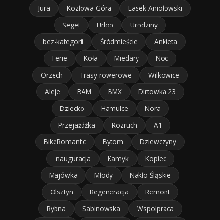
Jura
Kozłowa Góra
Lasek Aniołowski
Seget
Urlop
Urodziny
bez-kategorii
Śródmieście
Ankieta
Ferie
Koła
Miedary
Noc
Orzech
Trasy rowerowe
Wilkowice
Aleje
BAM
BMX
Dirtowka'23
Dziecko
Hamulce
Nora
Przejażdżka
Rozruch
A1
BikeRomantic
Bytom
Dziewczyny
Inauguracja
Kamyk
Kopiec
Majówka
Młody
Nakło Śląskie
Olsztyn
Regeneracja
Remont
Rybna
Sabinowska
Wspolpraca