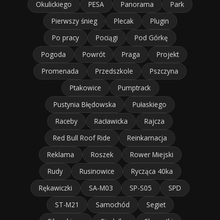
Okulickiego
PESA
Panorama
Park
Pierwszy śnieg
Plecak
Plugin
Po pracy
Pociągi
Pod Górkę
Pogoda
Powrót
Praga
Projekt
Promenada
Przedszkole
Pszczyna
Ptakowice
Pumptrack
Pustynia Błędowska
Pułaskiego
Raceby
Racławicka
Rajcza
Red Bull Roof Ride
Reinkarnacja
Reklama
Roszek
Rower Miejski
Rudy
Rusinowice
Rycząca 40ka
Rękawiczki
SA-M03
SP-S05
SPD
ST-M21
Samochód
Segiet