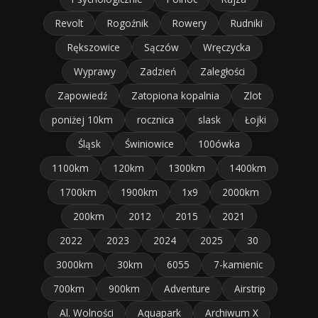
Revolt
Rogoźnik
Rowery
Rudniki
Rększowice
Sączów
Wręczycka
Wyprawy
Zadzień
Zaległości
Zapowiedź
Zatopiona kopalnia
Zlot
poniżej 10km
rocznica
slask
Łojki
Śląsk
Świniowice
100ówka
1100km
120km
1300km
1400km
1700km
1900km
1x9
2000km
200km
2012
2015
2021
2022
2023
2024
2025
30
3000km
30km
6055
7-kamienic
700km
900km
Adventure
Airstrip
Al. Wolności
Aquapark
Archiwum X