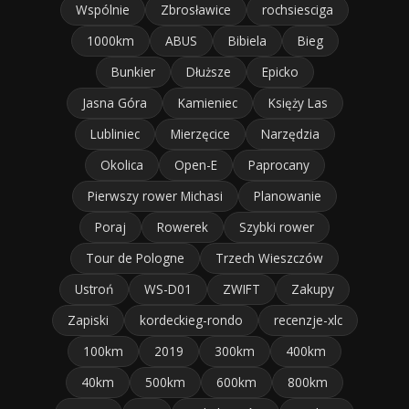
Wspólnie
Zbrosławice
rochsiesciga
1000km
ABUS
Bibiela
Bieg
Bunkier
Dłuższe
Epicko
Jasna Góra
Kamieniec
Księży Las
Lubliniec
Mierzęcice
Narzędzia
Okolica
Open-E
Paprocany
Pierwszy rower Michasi
Planowanie
Poraj
Rowerek
Szybki rower
Tour de Pologne
Trzech Wieszczów
Ustroń
WS-D01
ZWIFT
Zakupy
Zapiski
kordeckieg-rondo
recenzje-xlc
100km
2019
300km
400km
40km
500km
600km
800km