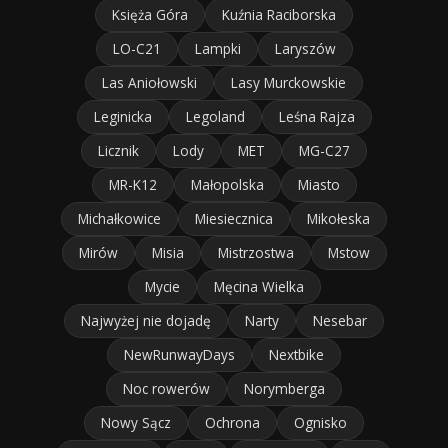
Księża Góra
Kuźnia Raciborska
LO-C21
Lampki
Laryszów
Las Aniołowski
Lasy Murckowskie
Leginicka
Legoland
Leśna Rajza
Licznik
Lody
MET
MG-C27
MR-K12
Małopolska
Miasto
Michałkowice
Miesiecznica
Mikołeska
Mirów
Misia
Mistrzostwa
Mstow
Mycie
Męcina Wielka
Najwyżej nie dojadę
Narty
Nesebar
NewRunwayDays
Nextbike
Noc rowerów
Norymberga
Nowy Sącz
Ochrona
Ognisko