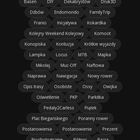
Basen
DIY
Dekabrystów
Druk3D
Dźbów
Endomondo
FamilyTrip
Franio
Inicjatywa
Kokardka
Kolejny Weekend Kolejowy
Komoot
Konopiska
Kontuzja
Krótkie wyjazdy
Lampka
Locus
MTB
Mapka
Mikołaj
Muc-Off
Naftowa
Naprawa
Nawigacja
Nowy rower
Opis trasy
Osobiste
Ossy
Owijka
Oświetlenie
PKP
Parkitka
Pedaly2Carless
Piątek
Plac Biegańskiego
Poranny rower
Postanowienia
Postanowienie
Prezent
Psychologicznie
Północ
Rajza