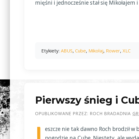
mięśni i jednocześnie stał się Mikołajem i
Etykiety:
ABUS
,
Cube
,
Mikołaj
,
Rower
,
XLC
Pierwszy śnieg i Cu
OPUBLIKOWANE PRZEZ:
ROCH BRADA
DNIA
GR
J
eszcze nie tak dawno Roch brodził w 
pogodzie na Cube. Niestety, ale wyda