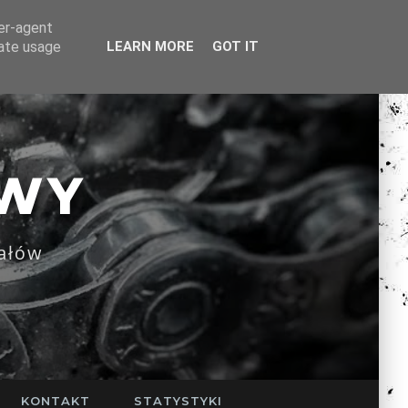
ser-agent
rate usage
LEARN MORE
GOT IT
WY
ałów
KONTAKT
STATYSTYKI