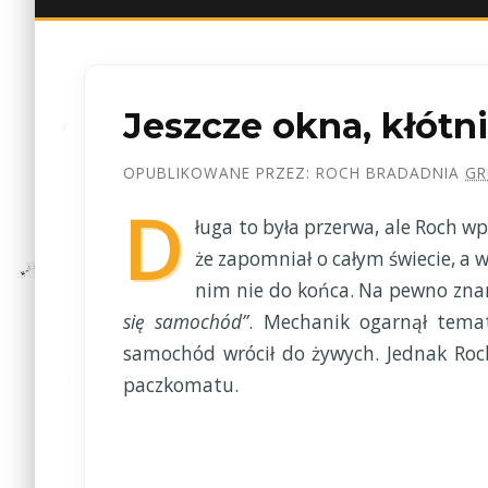
Jeszcze okna, kłótn
OPUBLIKOWANE PRZEZ:
ROCH BRADA
DNIA
GR
D
ługa to była przerwa, ale Roch wp
że zapomniał o całym świecie, a w
nim nie do końca. Na pewno zn
się samochód”
. Mechanik ogarnął temat
samochód wrócił do żywych. Jednak Roch
paczkomatu.