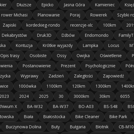
kier
Dłuższe
Epicko
Jasna Góra
Kamieniec
Księ
 rower Michasi
Planowanie
Poraj
Rowerek
Szybki r
Zapiski
kordeckieg-rondo
recenzje-xlc
100km
201
Dekabrystów
Druk3D
Dźbów
Endomondo
FamilyT
ska
Kontuzja
Krótkie wyjazdy
Lampka
Locus
M
Opis trasy
Osobiste
Ossy
Owijka
Oświetlenie
wienia
Postanowienie
Prezent
Psychologicznie
Pół
zycka
Wyprawy
Zadzień
Zaległości
Zapowiedź
wice
100ówka
1100km
120km
1300km
1400k
2023
2024
2025
30
3000km
30km
6055
chiwum X
BA-W32
BA-W37
BO-A03
BS-S48
BS
atowska
Biała
Białostocka
Bike Cleaner
Bike Park
Buczynowa Dolina
Buty
Bułgaria
Błotnik
CB-M10