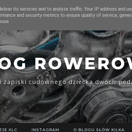
liver its services and to analyze traffic. Your IP address and u
rmance and security metrics to ensure quality of service, gene
buse.
LOG ROWERO
li zapiski cudownego dziecka dwóch ped
ZJE XLC
INSTAGRAM
O BLOGU SŁÓW KILKA