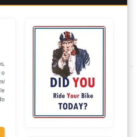
o,
 o
 mi
le
do