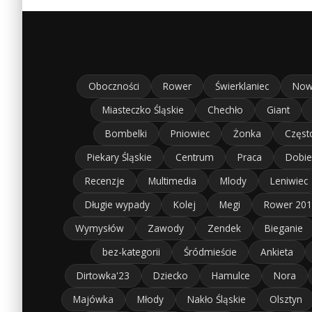
Oboczności
Rower
Świerklaniec
Now
Miasteczko Śląskie
Chechło
Giant
Bombelki
Pniowiec
Żonka
Częst
Piekary Śląskie
Centrum
Praca
Dobie
Recenzje
Multimedia
Mlody
Leniwiec
Długie wypady
Kolej
Megi
Rower 20
Wymysłów
Zawody
Zendek
Bieganie
bez-kategorii
Śródmieście
Ankieta
Dirtowka'23
Dziecko
Hamulce
Nora
Majówka
Młody
Nakło Śląskie
Olsztyn