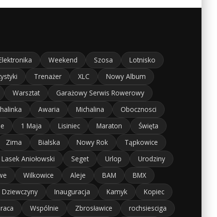
Elektronika
Weekend
Szosa
Lotnisko
tystyki
Trenażer
XLC
Nowy Album
Warsztat
Garażowy Serwis Rowerowy
halinka
Awaria
Michalina
Obocznosci
je
1 Maja
Lisiniec
Maraton
Święta
Zima
Bialska
Nowy Rok
Tąpkowice
Lasek Aniołowski
Seget
Urlop
Urodziny
we
Wilkowice
Aleje
BAM
BMX
Dziewczyny
Inauguracja
Kamyk
Kopiec
raca
Wspólnie
Zbrosławice
rochsiesciga