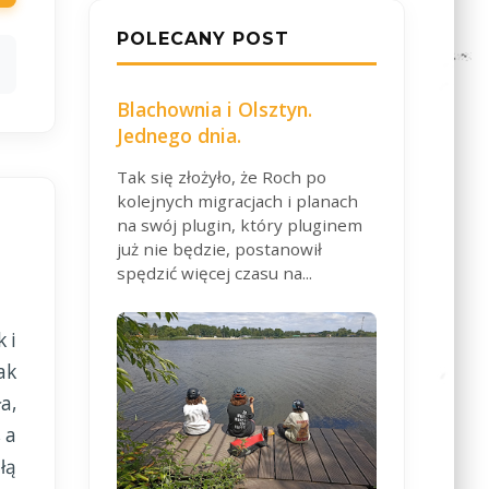
POLECANY POST
Blachownia i Olsztyn.
Jednego dnia.
Tak się złożyło, że Roch po
kolejnych migracjach i planach
na swój plugin, który pluginem
już nie będzie, postanowił
spędzić więcej czasu na...
 i
ak
a,
 a
łą