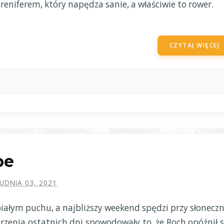
 reniferem, który napędza sanie, a właściwie to rower.
CZYTAJ WIĘCEJ
be
UDNIA 03, 2021
białym puchu, a najbliższy weekend spędzi przy słoneczn
rzenia ostatnich dni spowodowały to, że Roch opóźnił s