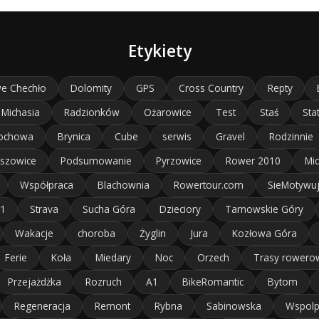
Etykiety
e Chechło
Dolomity
GPS
Cross Country
Repty
Michasia
Radzionków
Ożarowice
Test
Staś
Sta
ochowa
Brynica
Cube
serwis
Gravel
Rodzinnie
szowice
Podsumowanie
Pyrzowice
Rower 2010
Mic
Współpraca
Blachownia
Rowertour.com
SieMotywu
11
Strava
Sucha Góra
Dzieciory
Tarnowskie Góry
Wakacje
choroba
Żyglin
Jura
Kozłowa Góra
Ferie
Koła
Miedary
Noc
Orzech
Trasy rowero
Przejażdżka
Rozruch
A1
BikeRomantic
Bytom
Regeneracja
Remont
Rybna
Sabinowska
Wspolp