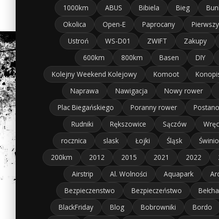
1000km
ABUS
Bibiela
Bieg
Bun
Okolica
Open-E
Paprocany
Pierwszy
Ustroń
WS-D01
ZWIFT
Zakupy
600km
800km
Basen
DIY
Kolejny Weekend Kolejowy
Komoot
Konopi
Naprawa
Nawigacja
Nowy rower
Plac Biegańskiego
Poranny rower
Postano
Rudniki
Rększowice
Sączów
Wręc
rocznica
slask
Łojki
Śląsk
Świnio
200km
2012
2015
2021
2022
Airstrip
Al. Wolności
Aquapark
Ar
Bezpieczenstwo
Bezpieczeństwo
Bełch
BlackFriday
Blog
Bobrowniki
Bordo