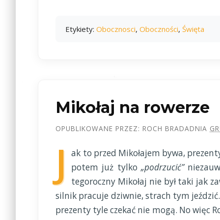
Etykiety:
Obocznosci
,
Oboczności
,
Święta
Mikołaj na rowerze
OPUBLIKOWANE PRZEZ:
ROCH BRADA
DNIA
GR
J
ak to przed Mikołajem bywa, prezenty
potem już tylko
„podrzucić”
niezauwa
tegoroczny Mikołaj nie był taki jak z
silnik pracuje dziwnie, strach tym jeździ
prezenty tyle czekać nie mogą. No więc Ro