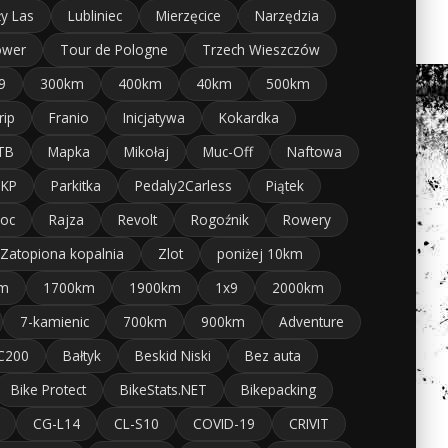
ży Las
Lubliniec
Mierzęcice
Narzędzia
ower
Tour de Pologne
Trzech Wieszczów
9
300km
400km
40km
500km
rip
Franio
Inicjatywa
Kokardka
TB
Mapka
Mikołaj
Muc-Off
Naftowa
PKP
Parkitka
Pedaly2Carless
Piątek
noc
Rajza
Revolt
Rogoźnik
Rowery
Zatopiona kopalnia
Zlot
poniżej 10km
m
1700km
1900km
1x9
2000km
7-kamienic
700km
900km
Adventure
C200
Bałtyk
Beskid Niski
Bez auta
Bike Protect
BikeStats.NET
Bikepacking
CG-L14
CL-S10
COVID-19
CRIVIT