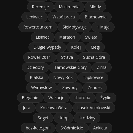
Recenzje
Multimedia
Mlody
Leniwiec
Współpraca
Blachownia
Rowertour.com
SieMotywuje
1 Maja
Lisiniec
Maraton
Święta
Długie wypady
Kolej
Megi
Rower 2011
Strava
Sucha Góra
Dzieciory
Tarnowskie Góry
Zima
Bialska
Nowy Rok
Tąpkowice
Wymysłów
Zawody
Zendek
Bieganie
Wakacje
choroba
Żyglin
Jura
Kozłowa Góra
Lasek Aniołowski
Seget
Urlop
Urodziny
bez-kategorii
Śródmieście
Ankieta