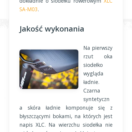
dokładnie o siodełku rowerowym
XLC
SA-M03
.
Jakość wykonania
Na pierwszy
rzut oka
siodełko
wygląda
ładnie.
Czarna
syntetyczn
a skóra ładnie komponuje się z
błyszczącymi bokami, na których jest
napis XLC. Na wierzchu siodełka nie