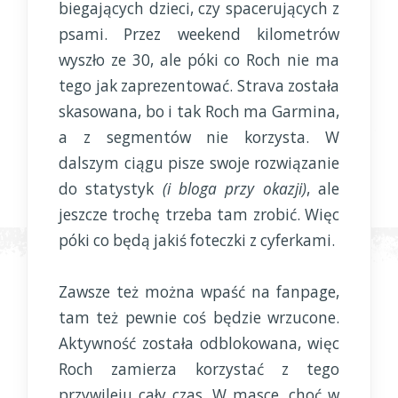
biegających dzieci, czy spacerujących z
psami. Przez weekend kilometrów
wyszło ze 30, ale póki co Roch nie ma
tego jak zaprezentować. Strava została
skasowana, bo i tak Roch ma Garmina,
a z segmentów nie korzysta. W
dalszym ciągu pisze swoje rozwiązanie
do statystyk
(i bloga przy okazji)
, ale
jeszcze trochę trzeba tam zrobić. Więc
póki co będą jakiś foteczki z cyferkami.
Zawsze też można wpaść na fanpage,
tam też pewnie coś będzie wrzucone.
Aktywność została odblokowana, więc
Roch zamierza korzystać z tego
przywileju cały czas. W masce, choć w