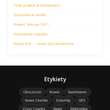
Finał prawie w Katowicach
Niedziela w siodle
Rower. Wersja 2011
Pucowanie napędu
Nowy Rok -- nowe postanowienia
Etykiety
Oboczności
Rower
Świerklaniec
Nowe Chechło
Dolomity
GPS
Cross Country
Repty
Elektronika