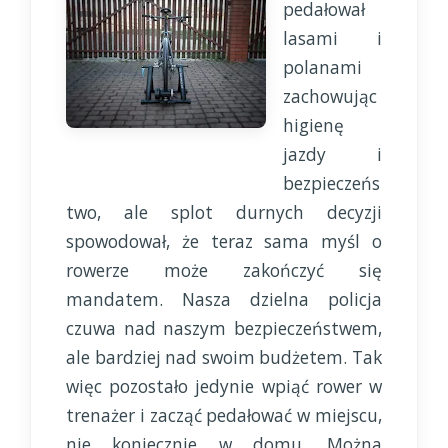
pedałował
lasami i
polanami
zachowując
higienę
jazdy i
bezpieczeńs
two, ale splot durnych decyzji
spowodował, że teraz sama myśl o
rowerze może zakończyć się
mandatem. Nasza dzielna policja
czuwa nad naszym bezpieczeństwem,
ale bardziej nad swoim budżetem. Tak
więc pozostało jedynie wpiąć rower w
trenażer i zacząć pedałować w miejscu,
nie koniecznie w domu. Można