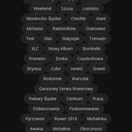
Weekend
Szosa
Lotnisko
Miasteczko Śląskie
Chechło
Giant
Michasia
Radzionków
Ożarowice
Test
Staś
Statystyki
Trenażer
XLC
Nowy Album
Bombelki
Pniowiec
Żonka
Częstochowa
Brynica
Cube
serwis
Gravel
Rodzinnie
Warsztat
Garażowy Serwis Rowerowy
Piekary Śląskie
Centrum
Praca
Dobieszowice
Podsumowanie
Pyrzowice
Rower 2010
Michalinka
Awaria
Michalina
Obocznosci