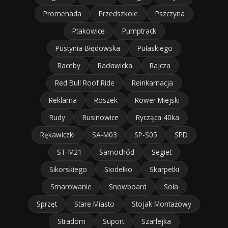
Promenada
Przedszkole
Pszczyna
Ptakowice
Pumptrack
Pustynia Błędowska
Pułaskiego
Raceby
Racławicka
Rajcza
Red Bull Roof Ride
Reinkarnacja
Reklama
Roszek
Rower Miejski
Rudy
Rusinowice
Rycząca 40ka
Rękawiczki
SA-M03
SP-S05
SPD
ST-M21
Samochód
Segiet
Sikorskiego
Siodełko
Skarpetki
Smarowanie
Snowboard
Soła
Sprzęt
Stare Miasto
Stojak Montażowy
Stradom
Suport
Szarlejka