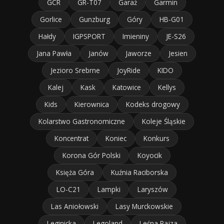
GCR
GR-T07
Garaż
Garmin
Gorlice
Gunzburg
Góry
HB-G01
Hałdy
IGPSPORT
Imieniny
JE-S26
Jana Pawła
Janów
Jaworze
Jesien
Jezioro Srebrne
JoyRide
KIDO
Kalej
Kask
Katowice
Kellys
Kids
Kierownica
Kodeks drogowy
Kolarstwo Gastronomiczne
Koleje Śląskie
Koncentrat
Koniec
Konkurs
Korona Gór Polski
Koyocik
Księża Góra
Kuźnia Raciborska
LO-C21
Lampki
Laryszów
Las Aniołowski
Lasy Murckowskie
Leginicka
Legoland
Leśna Rajza