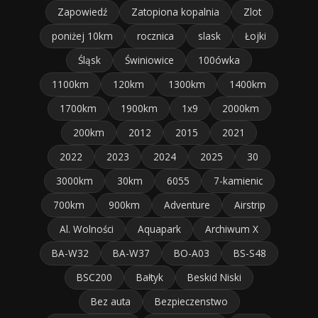
Zapowiedź
Zatopiona kopalnia
Zlot
poniżej 10km
rocznica
slask
Łojki
Śląsk
Świniowice
100ówka
1100km
120km
1300km
1400km
1700km
1900km
1x9
2000km
200km
2012
2015
2021
2022
2023
2024
2025
30
3000km
30km
6055
7-kamienic
700km
900km
Adventure
Airstrip
Al. Wolności
Aquapark
Archiwum X
BA-W32
BA-W37
BO-A03
BS-S48
BSC200
Bałtyk
Beskid Niski
Bez auta
Bezpieczenstwo