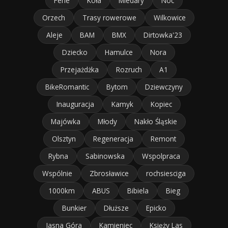
Ferie
Koła
Miedary
Noc
Orzech
Trasy rowerowe
Wilkowice
Aleje
BAM
BMX
Dirtowka'23
Dziecko
Hamulce
Nora
Przejażdżka
Rozruch
A1
BikeRomantic
Bytom
Dziewczyny
Inauguracja
Kamyk
Kopiec
Majówka
Młody
Nakło Śląskie
Olsztyn
Regeneracja
Remont
Rybna
Sabinowska
Wspolpraca
Wspólnie
Zbrosławice
rochsiesciga
1000km
ABUS
Bibiela
Bieg
Bunkier
Dłuższe
Epicko
Jasna Góra
Kamieniec
Księży Las