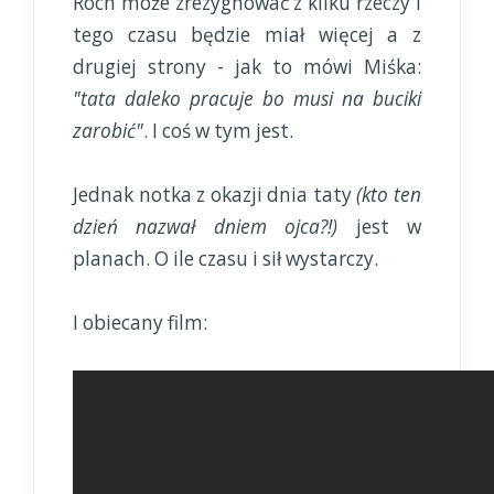
Roch może zrezygnować z kilku rzeczy i
tego czasu będzie miał więcej a z
drugiej strony - jak to mówi Miśka:
"tata daleko pracuje bo musi na buciki
zarobić"
. I coś w tym jest.
Jednak notka z okazji dnia taty
(kto ten
dzień nazwał dniem ojca?!)
jest w
planach. O ile czasu i sił wystarczy.
I obiecany film: