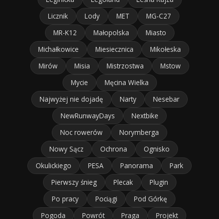
Licznik
Lody
MET
MG-C27
MR-K12
Małopolska
Miasto
Michałkowice
Miesiecznica
Mikołeska
Mirów
Misia
Mistrzostwa
Mstow
Mycie
Męcina Wielka
Najwyżej nie dojadę
Narty
Nesebar
NewRunwayDays
Nextbike
Noc rowerów
Norymberga
Nowy Sącz
Ochrona
Ognisko
Okulickiego
PESA
Panorama
Park
Pierwszy śnieg
Plecak
Plugin
Po pracy
Pociągi
Pod Górkę
Pogoda
Powrót
Praga
Projekt