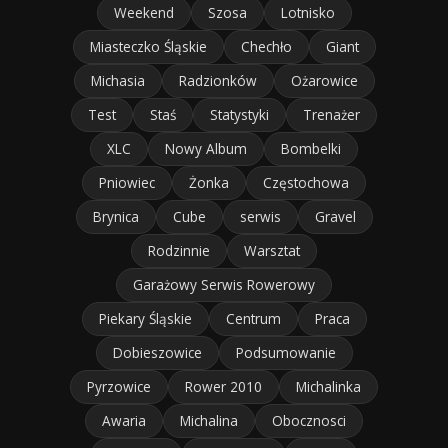
Weekend
Szosa
Lotnisko
Miasteczko Śląskie
Chechło
Giant
Michasia
Radzionków
Ożarowice
Test
Staś
Statystyki
Trenażer
XLC
Nowy Album
Bombelki
Pniowiec
Żonka
Częstochowa
Brynica
Cube
serwis
Gravel
Rodzinnie
Warsztat
Garażowy Serwis Rowerowy
Piekary Śląskie
Centrum
Praca
Dobieszowice
Podsumowanie
Pyrzowice
Rower 2010
Michalinka
Awaria
Michalina
Obocznosci