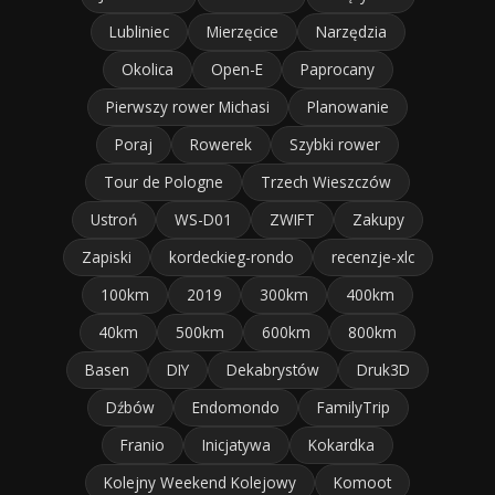
Lubliniec
Mierzęcice
Narzędzia
Okolica
Open-E
Paprocany
Pierwszy rower Michasi
Planowanie
Poraj
Rowerek
Szybki rower
Tour de Pologne
Trzech Wieszczów
Ustroń
WS-D01
ZWIFT
Zakupy
Zapiski
kordeckieg-rondo
recenzje-xlc
100km
2019
300km
400km
40km
500km
600km
800km
Basen
DIY
Dekabrystów
Druk3D
Dźbów
Endomondo
FamilyTrip
Franio
Inicjatywa
Kokardka
Kolejny Weekend Kolejowy
Komoot