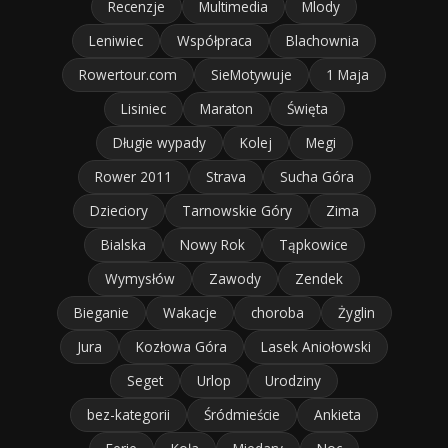
Recenzje
Multimedia
Mlody
Leniwiec
Współpraca
Blachownia
Rowertour.com
SieMotywuje
1 Maja
Lisiniec
Maraton
Święta
Długie wypady
Kolej
Megi
Rower 2011
Strava
Sucha Góra
Dzieciory
Tarnowskie Góry
Zima
Bialska
Nowy Rok
Tąpkowice
Wymysłów
Zawody
Zendek
Bieganie
Wakacje
choroba
Żyglin
Jura
Kozłowa Góra
Lasek Aniołowski
Seget
Urlop
Urodziny
bez-kategorii
Śródmieście
Ankieta