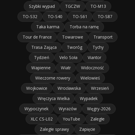
Szybki wypad
TGCZW
TO-M13
TO-S32
TO-S40
TO-S61
TO-S87
Taka karma
Torba na ramę
Tour de France
Towarowe
Transport
Trasa Zająca
Tworóg
Tychy
Tydzień
Velo Soła
Viantor
Wapienne
Wiatr
Widoczność
Wieczorne rowery
Wielowieś
Wojkowice
Wrocławska
Wrzesień
Wręczyca Wielka
Wypadek
Wypoczynek
Wyrazów
Węgry-2026
XLC CS-L02
YouTube
Zaległe
Zaległe sprawy
Zapięcie