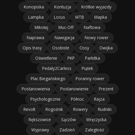
Konopiska
Kontuzja
Krótkie wyjazdy
Lampka
Locus
MTB
Mapka
Mikołaj
Muc-Off
Naftowa
Naprawa
Nawigacja
Nowy rower
Opis trasy
Osobiste
Ossy
Owijka
Oświetlenie
PKP
Parkitka
Pedaly2Carless
Piątek
Plac Biegańskiego
Poranny rower
Postanowienia
Postanowienie
Prezent
Psychologicznie
Północ
Rajza
Revolt
Rogoźnik
Rowery
Rudniki
Rększowice
Sączów
Wręczycka
Wyprawy
Zadzień
Zaległości