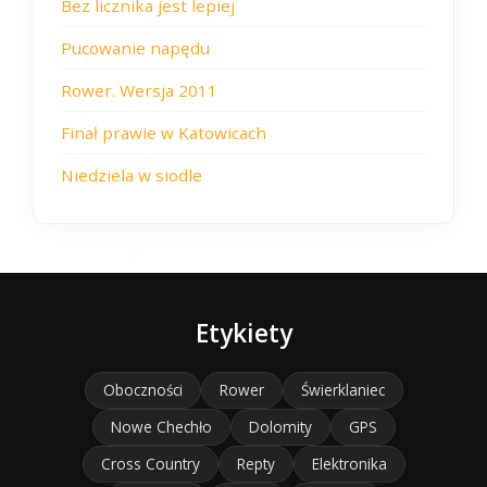
Bez licznika jest lepiej
Pucowanie napędu
Rower. Wersja 2011
Finał prawie w Katowicach
Niedziela w siodle
Etykiety
Oboczności
Rower
Świerklaniec
Nowe Chechło
Dolomity
GPS
Cross Country
Repty
Elektronika