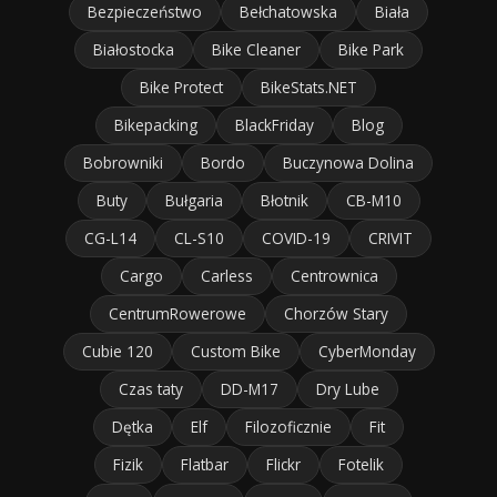
Bezpieczeństwo
Bełchatowska
Biała
Białostocka
Bike Cleaner
Bike Park
Bike Protect
BikeStats.NET
Bikepacking
BlackFriday
Blog
Bobrowniki
Bordo
Buczynowa Dolina
Buty
Bułgaria
Błotnik
CB-M10
CG-L14
CL-S10
COVID-19
CRIVIT
Cargo
Carless
Centrownica
CentrumRowerowe
Chorzów Stary
Cubie 120
Custom Bike
CyberMonday
Czas taty
DD-M17
Dry Lube
Dętka
Elf
Filozoficznie
Fit
Fizik
Flatbar
Flickr
Fotelik