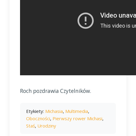
Roch pozdrawia Czytelników.
Etykiety:
Michasia
,
Multimedia
,
Oboczności
,
Pierwszy rower Michasi
,
Staś
,
Urodziny