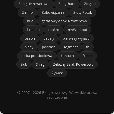
Zapięcie rowerowe
Zapychacz
Zdjęcia
Zimno
Zobowiązanie
Złoty Potok
buc
garazowy-serwis-rowerowy
lusterka
mokro
myWorkout
osson
pedaly
pierwszy wyjazd
plany
podcast
segment
tb
torba podsiodłowa
Łańcuch
Ściana
Ślub
Śnieg
Żelazny Szlak Rowerowy
Żywiec
© 2007 - 2026 Blog rowerowy. Wszystkie prawa
zastrzeżone.