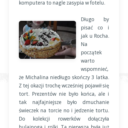
komputera to nagle zasypia w fotelu.
Długo by
pisać co i
jak u Rocha.
Na
początek
warto
wspomnieć,
że Michalina niedługo skończy 3 latka.
Z tej okazji trochę wcześniej pojawił się
tort. Prezentów nie było końca, ale i
tak najfajniejsze było dmuchanie
świeczek na torcie no i jedzenie tortu.
Do kolekcji rowerków dołączyła
hulajnoga i rolki. Ta pierwsza była już