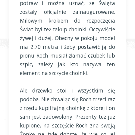
potraw i można uznać, ze Święta
zostały oficjalnie zainaugurowane.
Milowym krokiem do rozpoczęcia
Świat był też zakup choinki. Oczywiście
żywej i dużej. Obecny w pokoju model
ma 2.70 metra i żeby postawić ją do
pionu Roch musiał złamać czubek lub
szpic, zależy jak kto nazywa ten
element na szczycie choinki.
Ale drzewko stoi i wszystkim się
podoba. Nie chwaląc się Roch trzeci raz
z rzędu kupił fajną choinkę z której i on
sam jest zadowolony. Prezenty też już
kupione, na szczęście Roch zna swoją
Żonkę na tyle dobrze, że wie co jej