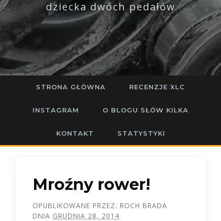
dziecka dwóch pedałów
STRONA GŁÓWNA
RECENZJE XLC
INSTAGRAM
O BLOGU SŁÓW KILKA
KONTAKT
STATYSTYKI
Mroźny rower!
OPUBLIKOWANE PRZEZ:
ROCH BRADA
DNIA
GRUDNIA 28, 2014