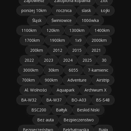
Zapowiedź
Zatopiona kopalnia
Zlot
poniżej 10km
rocznica
slask
Łojki
Śląsk
Świniowice
100ówka
1100km
120km
1300km
1400km
1700km
1900km
1x9
2000km
200km
2012
2015
2021
2022
2023
2024
2025
30
3000km
30km
6055
7-kamienic
700km
900km
Adventure
Airstrip
Al. Wolności
Aquapark
Archiwum X
BA-W32
BA-W37
BO-A03
BS-S48
BSC200
Bałtyk
Beskid Niski
Bez auta
Bezpieczenstwo
Bezpieczeństwo
Bełchatowska
Biała