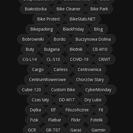
Białostocka
Bike Cleaner
Bike Park
Bike Protect
BikeStats.NET
Bikepacking
BlackFriday
Blog
Bobrowniki
Bordo
Buczynowa Dolina
Buty
Bułgaria
Błotnik
CB-M10
CG-L14
CL-S10
COVID-19
CRIVIT
Cargo
Carless
Centrownica
CentrumRowerowe
Chorzów Stary
Cubie 120
Custom Bike
CyberMonday
Czas taty
DD-M17
Dry Lube
Dętka
Elf
Filozoficznie
Fit
Fizik
Flatbar
Flickr
Fotelik
GCR
GR-T07
Garaż
Garmin