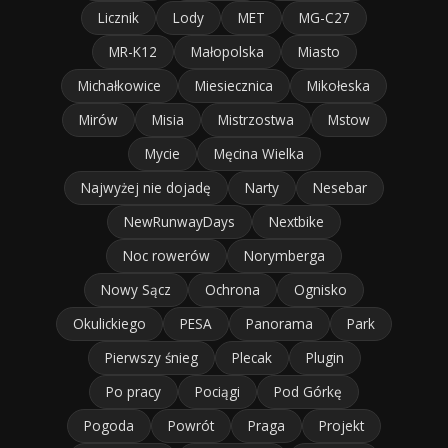
Licznik
Lody
MET
MG-C27
MR-K12
Małopolska
Miasto
Michałkowice
Miesiecznica
Mikołeska
Mirów
Misia
Mistrzostwa
Mstow
Mycie
Męcina Wielka
Najwyżej nie dojadę
Narty
Nesebar
NewRunwayDays
Nextbike
Noc rowerów
Norymberga
Nowy Sącz
Ochrona
Ognisko
Okulickiego
PESA
Panorama
Park
Pierwszy śnieg
Plecak
Plugin
Po pracy
Pociągi
Pod Górkę
Pogoda
Powrót
Praga
Projekt