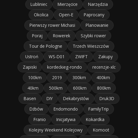
Lubliniec
Mierzęcice
Narzędzia
Okolica
Open-E
Paprocany
Pierwszy rower Michasi
Planowanie
Poraj
Rowerek
Szybki rower
Tour de Pologne
Trzech Wieszczów
Ustroń
WS-D01
ZWIFT
Zakupy
Zapiski
kordeckieg-rondo
recenzje-xlc
100km
2019
300km
400km
40km
500km
600km
800km
Basen
DIY
Dekabrystów
Druk3D
Dźbów
Endomondo
FamilyTrip
Franio
Inicjatywa
Kokardka
Kolejny Weekend Kolejowy
Komoot