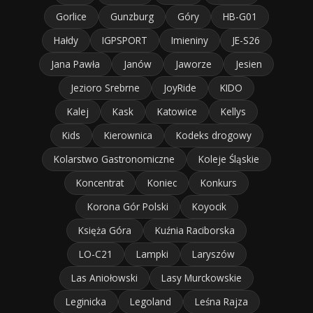
Gorlice
Gunzburg
Góry
HB-G01
Hałdy
IGPSPORT
Imieniny
JE-S26
Jana Pawła
Janów
Jaworze
Jesien
Jezioro Srebrne
JoyRide
KIDO
Kalej
Kask
Katowice
Kellys
Kids
Kierownica
Kodeks drogowy
Kolarstwo Gastronomiczne
Koleje Śląskie
Koncentrat
Koniec
Konkurs
Korona Gór Polski
Koyocik
Księża Góra
Kuźnia Raciborska
LO-C21
Lampki
Laryszów
Las Aniołowski
Lasy Murckowskie
Leginicka
Legoland
Leśna Rajza