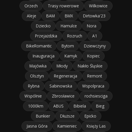
Orzech
Trasy rowerowe
Wilkowice
Aleje
BAM
BMX
Dirtowka'23
Dziecko
Hamulce
Nora
Przejażdżka
Rozruch
A1
BikeRomantic
Bytom
Dziewczyny
Inauguracja
Kamyk
Kopiec
Majówka
Młody
Nakło Śląskie
Olsztyn
Regeneracja
Remont
Rybna
Sabinowska
Wspolpraca
Wspólnie
Zbrosławice
rochsiesciga
1000km
ABUS
Bibiela
Bieg
Bunkier
Dłuższe
Epicko
Jasna Góra
Kamieniec
Księży Las