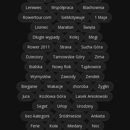
Leniwiec
Współpraca
Blachownia
Rowertour.com
SieMotywuje
1 Maja
Lisiniec
Maraton
Święta
Długie wypady
Kolej
Megi
Rower 2011
Strava
Sucha Góra
Dzieciory
Tarnowskie Góry
Zima
Bialska
Nowy Rok
Tąpkowice
Wymysłów
Zawody
Zendek
Bieganie
Wakacje
choroba
Żyglin
Jura
Kozłowa Góra
Lasek Aniołowski
Seget
Urlop
Urodziny
bez-kategorii
Śródmieście
Ankieta
Ferie
Koła
Miedary
Noc