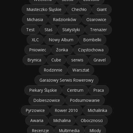
Miasteczko Śląskie
Chechło
Giant
Michasia
Radzionków
Ożarowice
Test
Staś
Statystyki
Trenażer
XLC
Nowy Album
Bombelki
Pniowiec
Żonka
Częstochowa
Brynica
Cube
serwis
Gravel
Rodzinnie
Warsztat
Garażowy Serwis Rowerowy
Piekary Śląskie
Centrum
Praca
Dobieszowice
Podsumowanie
Pyrzowice
Rower 2010
Michalinka
Awaria
Michalina
Obocznosci
Recenzje
Multimedia
Mlody