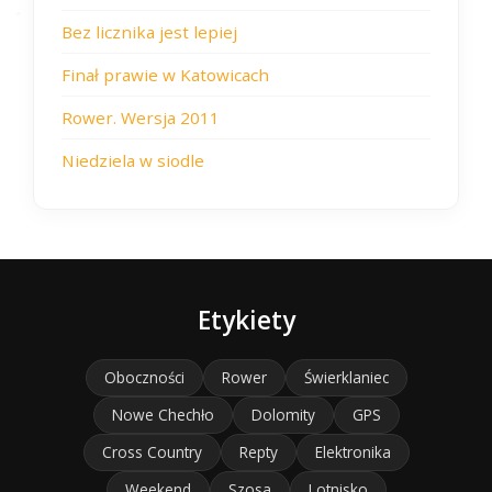
Bez licznika jest lepiej
Finał prawie w Katowicach
Rower. Wersja 2011
Niedziela w siodle
Etykiety
Oboczności
Rower
Świerklaniec
Nowe Chechło
Dolomity
GPS
Cross Country
Repty
Elektronika
Weekend
Szosa
Lotnisko