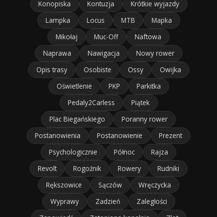
Konopiska
Kontuzja
Krótkie wyjazdy
Lampka
Locus
MTB
Mapka
Mikołaj
Muc-Off
Naftowa
Naprawa
Nawigacja
Nowy rower
Opis trasy
Osobiste
Ossy
Owijka
Oświetlenie
PKP
Parkitka
Pedaly2Carless
Piątek
Plac Biegańskiego
Poranny rower
Postanowienia
Postanowienie
Prezent
Psychologicznie
Północ
Rajza
Revolt
Rogoźnik
Rowery
Rudniki
Rększowice
Sączów
Wręczycka
Wyprawy
Zadzień
Zaległości