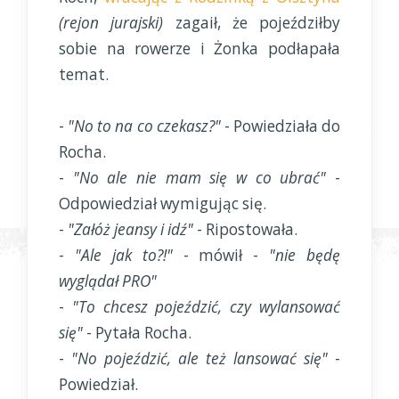
(rejon jurajski)
zagaił, że pojeździłby
sobie na rowerze i Żonka podłapała
temat.
-
"No to na co czekasz?"
- Powiedziała do
Rocha.
-
"No ale nie mam się w co ubrać"
-
Odpowiedział wymigując się.
-
"Załóż jeansy i idź"
- Ripostowała.
-
"Ale jak to?!"
- mówił -
"nie będę
wyglądał PRO"
-
"To chcesz pojeździć, czy wylansować
się"
- Pytała Rocha.
-
"No pojeździć, ale też lansować się"
-
Powiedział.