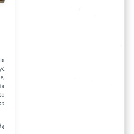
ie
yć
e,
ia
to
po
dą