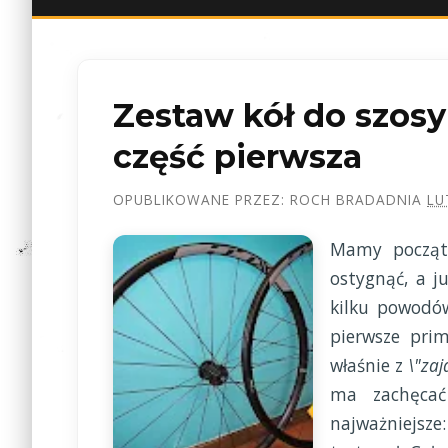
Zestaw kół do szosy
część pierwsza
OPUBLIKOWANE PRZEZ:
ROCH BRADA
DNIA
LU
Mamy począte
ostygnąć, a j
kilku powodó
pierwsze pri
właśnie z
\"zaj
ma zachęcać
najważniejsze