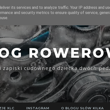
liver its services and to analyze traffic. Your IP address and u
rmance and security metrics to ensure quality of service, gene
buse.
LOG ROWERO
li zapiski cudownego dziecka dwóch ped
ZJE XLC
INSTAGRAM
O BLOGU SŁÓW KILKA