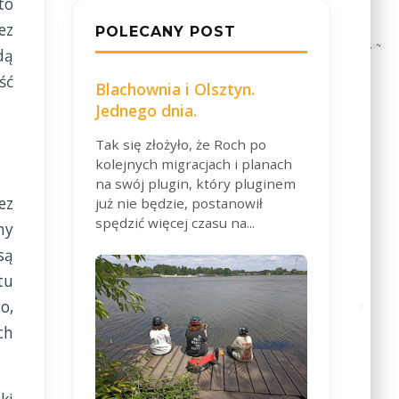
to
ez
POLECANY POST
dą
ść
Blachownia i Olsztyn.
Jednego dnia.
Tak się złożyło, że Roch po
kolejnych migracjach i planach
na swój plugin, który pluginem
ez
już nie będzie, postanowił
spędzić więcej czasu na...
ny
są
tu
o,
ch