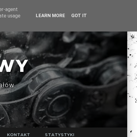
ser-agent
rate usage
LEARN MORE
GOT IT
WY
ałów
KONTAKT
STATYSTYKI