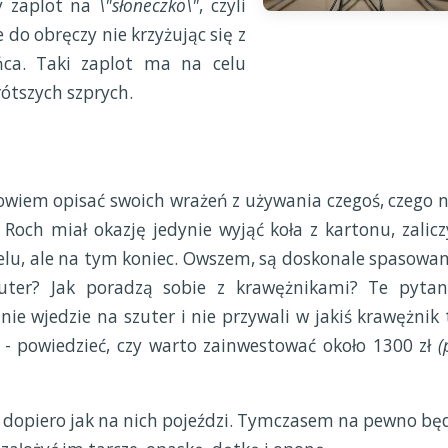
y zaplot na
\"słoneczko\"
, czyli
 do obręczy nie krzyżując się z
ńca. Taki zaplot ma na celu
ótszych szprych.
owiem opisać swoich wrażeń z używania czegoś, czego n
 Roch miał okazję jedynie wyjąć koła z kartonu, zalicz
velu, ale na tym koniec. Owszem, są doskonale spasowan
szuter? Jak poradzą sobie z krawężnikami? Te pytan
ie wjedzie na szuter i nie przywali w jakiś krawężnik 
- powiedzieć, czy warto zainwestować około 1300 zł
(
e dopiero jak na nich pojeździ. Tymczasem na pewno bę