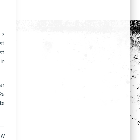
 z
st
st
ie
ar
że
te
—
 w