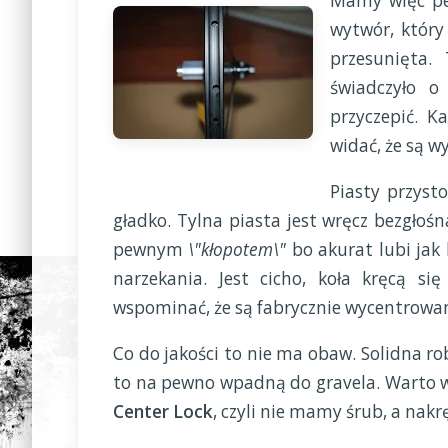
Mamy więc pew
wytwór, który
przesunięta.
świadczyło o
przyczepić. K
widać, że są w
Piasty przys
gładko. Tylna piasta jest wręcz bezgłośn
pewnym
\"kłopotem\"
bo akurat lubi jak
narzekania. Jest cicho, koła kręcą s
wspominać, że są fabrycznie wycentrowa
Co do jakości to nie ma obaw. Solidna ro
to na pewno wpadną do gravela. Warto w
Center Lock
, czyli nie mamy śrub, a nakr