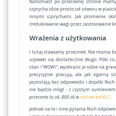
Natomiast po przeciwnej stronie mam
szprycha idzie prosto od otworu w piaście
innymi szprychami. Jak promienie sło
zredukowanie wagi przez zastosowanie kr
Wrażenia z użytkowania
I tutaj stawiamy przecinek. Nie można b
używało się dostatecznie długo. Póki co,
stan
\"WOW\"
, wyobrazić je sobie na gra
precyzyjnie pracują, ale jak ogarną 
pozostają bez odpowiedzi i dopóki Roch n
nie będzie mógł - z czystym sumieniem 
przecenie to ok. 800 zł)
w
zestaw kół XLC
.
Jednak na te i inne pytania Roch odpowi