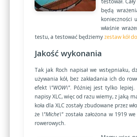
testował. Cały
będą wrażenia
konieczności 
właśnie wraże
testu, a testować będziemy
zestaw kół d
Jakość wykonania
Tak jak Roch napisał we wstępniaku, d
używania kół, bez zakładania ich do ro
efekt
\"WOW\"
. Później jest tylko lepie
napisy XLC, więc od razu wiemy, z jaką 
koła dla XLC zostały zbudowane przez wł
że
\"Miche\"
została założona w 1919 we W
rowerowych.