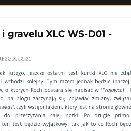
 i gravelu XLC WS-D01 -
TEGO 05, 2021
k lutego, jeszcze ostatni test kurtki XLC nie zdąż
uż wchodzi kolejny. Tym razem jednak będzie inaczej.
w, o których Roch postara się napisać w
\"zajawce\"
. 
mo, na blogu zaczynają się pojawiać zmiany, związa
awką\"
, czyli wstępniakiem, który jest na stronie głównej
 do przeczytania całej notki. Po drugie primo
: ten test będzie wyjątkowy, tak jak to co Roch będz