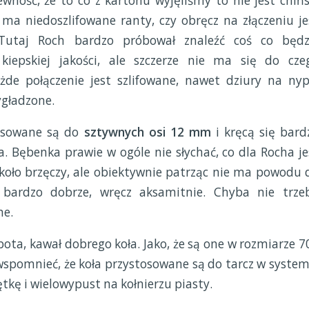
ność, że to co z kartonu wyjęliśmy to nie jest chińs
 ma niedoszlifowane ranty, czy obręcz na złączeniu je
 Tutaj Roch bardzo próbował znaleźć coś co będz
 kiepskiej jakości, ale szczerze nie ma się do cze
ażde połączenie jest szlifowane, nawet dziury na nyp
ygładzone.
tosowane są do
sztywnych osi 12 mm
i kręcą się bard
a. Bębenka prawie w ogóle nie słychać, co dla Rocha je
 koło brzęczy, ale obiektywnie patrząc nie ma powodu 
ię bardzo dobrze, wręcz aksamitnie. Chyba nie trze
ne.
bota, kawał dobrego koła. Jako, że są one w rozmiarze 7
spomnieć, że koła przystosowane są do tarcz w system
ętkę i wielowypust na kołnierzu piasty.