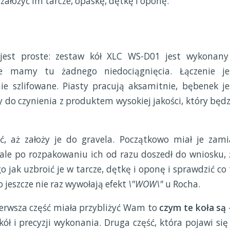
 założyć im tarcze, opaskę, dętkę i oponę.
jest proste: zestaw kół XLC WS-D01 jest wykonany
ie mamy tu żadnego niedociągnięcia. Łączenie je
ie szlifowane. Piasty pracują aksamitnie, bębenek je
 do czynienia z produktem wysokiej jakości, który będz
ć, aż założy je do gravela. Początkowo miał je zami
 ale po rozpakowaniu ich od razu doszedł do wniosku, 
go jak uzbroić je w tarcze, dętkę i oponę i sprawdzić co 
o jeszcze nie raz wywołają efekt
\"WOW\"
u Rocha.
Pierwsza część miała przybliżyć Wam to
czym te koła są
ł i precyzji wykonania. Druga część, która pojawi się