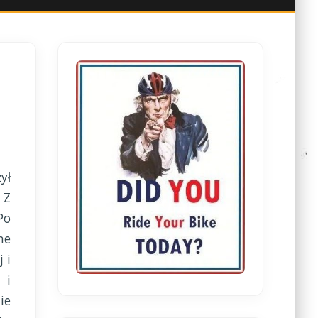
ył
 Z
Po
ne
 i
 i
ie