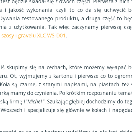
 test będzie składał się z dwóch części. Pierwsza z nich 
 i jakość wykonania, czyli to co da się uchwycić b
używania testowanego produktu, a druga część to bę
nia z użytkowania. Tak więc zaczynamy pierwszą czę
o szosy i gravelu XLC WS-D01
.
ziś skupimy się na cechach, które możemy wyłapać b
weru. Ot, wyjmujemy z kartonu i pierwsze co to ogrom
j. Koła są czarne, z szarymi napisami, na piastach też 
marką mamy do czynienia. Po krótkim rozpoznaniu tema
oską firmę
\"Miche\"
. Szukając głębiej dochodzimy do teg
łoszech i specjalizuje się głównie w kołach i napęda