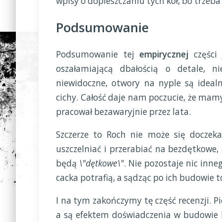
wpisy o dopieszczaniu tych kół, bo trzeba
Podsumowanie
Podsumowanie tej
empirycznej
części 
oszałamiającą dbałością o detale, n
niewidoczne, otwory na nyple są idealn
cichy. Całość daje nam poczucie, że mamy
pracował bezawaryjnie przez lata.
Szczerze to Roch nie może się doczeka
uszczelniać i przerabiać na bezdętkowe,
będą
\"dętkowe\"
. Nie pozostaje nic inne
cacka potrafią, a sądząc po ich budowie t
I na tym zakończymy tę część recenzji. 
a są efektem doświadczenia w budowie kó