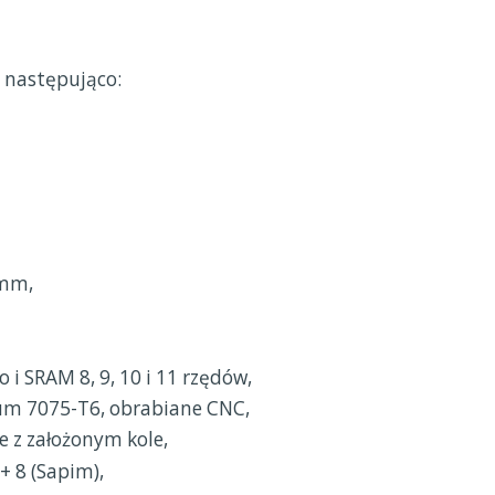
ę następująco:
 mm,
 SRAM 8, 9, 10 i 11 rzędów,
um 7075-T6, obrabiane CNC,
 z założonym kole,
+ 8 (Sapim),